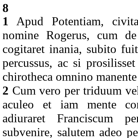
8
1
Apud Potentiam, civita
nomine Rogerus, cum de s
cogitaret inania, subito fu
percussus, ac si prosilisse
chirotheca omnino manente 
2
Cum vero per triduum vehe
aculeo et iam mente co
adiuraret Franciscum pe
subvenire, salutem adeo pe