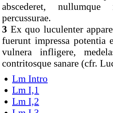
abscederet, nullumque
percussurae.
3
Ex quo luculenter apparet,
fuerunt impressa potentia e
vulnera infligere, medela
contritosque sanare (cfr. Lu
Lm Intro
Lm I,1
Lm I,2
Lm I,3