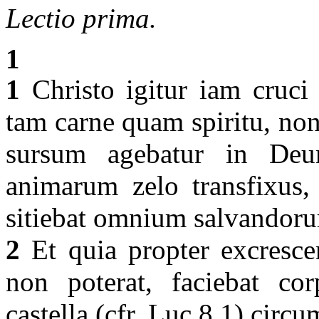
Lectio prima.
1
1
Christo igitur iam cruci 
tam carne quam spiritu, no
sursum agebatur in Deu
animarum zelo transfixus
sitiebat omnium salvandor
2
Et quia propter excresce
non poterat, faciebat co
castella (cfr. Luc 8,1) circ