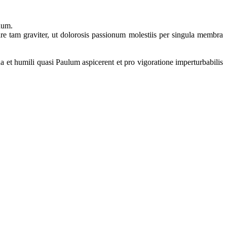
phum.
re tam graviter, ut dolorosis passionum molestiis per singula membra
nda et humili quasi Paulum aspicerent et pro vigoratione imperturbabilis