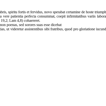
bris, spiritu fortis et fervidus, novo sperabat certamine de hoste trium
vere patientia perfecta consummat, coepit infirmitatibus variis labora
ob 19,2; Lam 4,8) cohaereret.
 non poenas, sed sorores suas esse dicebat
as, ut videretur assistentibus sibi fratribus, quod pro gloriatione iucu