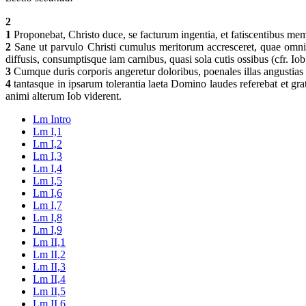
2
1
Proponebat, Christo duce, se facturum ingentia, et fatiscentibus mem
2
Sane ut parvulo Christi cumulus meritorum accresceret, quae omnia 
diffusis, consumptisque iam carnibus, quasi sola cutis ossibus (cfr. I
3
Cumque duris corporis angeretur doloribus, poenales illas angustias
4
tantasque in ipsarum tolerantia laeta Domino laudes referebat et grati
animi alterum Iob viderent.
Lm Intro
Lm I,1
Lm I,2
Lm I,3
Lm I,4
Lm I,5
Lm I,6
Lm I,7
Lm I,8
Lm I,9
Lm II,1
Lm II,2
Lm II,3
Lm II,4
Lm II,5
Lm II,6