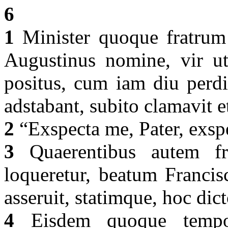
6
1
Minister quoque fratrum 
Augustinus nomine, vir ut
positus, cum iam diu perdi
adstabant, subito clamavit e
2
“Exspecta me, Pater, exsp
3
Quaerentibus autem fra
loqueretur, beatum Franci
asseruit, statimque, hoc dict
4
Eisdem quoque tempor