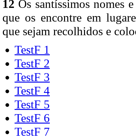
12
Os santíssimos nomes e s
que os encontre em lugares
que sejam recolhidos e col
TestF 1
TestF 2
TestF 3
TestF 4
TestF 5
TestF 6
TestF 7