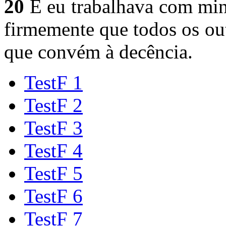
20
E eu trabalhava com minh
firmemente que todos os ou
que convém à decência.
TestF 1
TestF 2
TestF 3
TestF 4
TestF 5
TestF 6
TestF 7