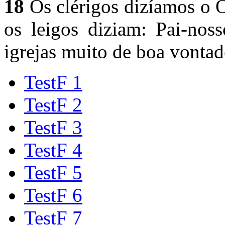
18
Os clérigos dizíamos o O
os leigos diziam: Pai-nos
igrejas muito de boa vontad
TestF 1
TestF 2
TestF 3
TestF 4
TestF 5
TestF 6
TestF 7