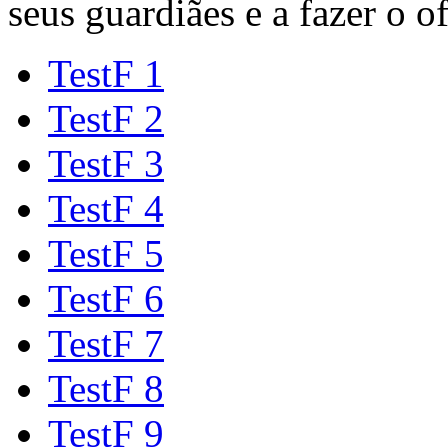
seus guardiães e a fazer o o
TestF 1
TestF 2
TestF 3
TestF 4
TestF 5
TestF 6
TestF 7
TestF 8
TestF 9