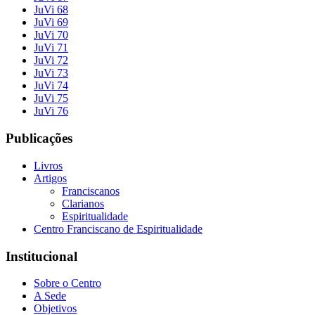
JuVi 68
JuVi 69
JuVi 70
JuVi 71
JuVi 72
JuVi 73
JuVi 74
JuVi 75
JuVi 76
Publicações
Livros
Artigos
Franciscanos
Clarianos
Espiritualidade
Centro Franciscano de Espiritualidade
Institucional
Sobre o Centro
A Sede
Objetivos