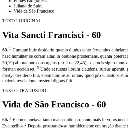
Fontes Biográficas
Juliano de Spira
Vida de São Francisco
TEXTO ORIGINAL
Vita Sancti Francisci - 60
1
60.
Cumque huic desiderio quanto diutius tanto ferventius anhelaret
haec humiliter se coram altari in oratione prosternens, quanta poterat
50,19) ab oratione consurgens (cfr. Luc 22,45), se crucis signo munivi
5
forsitan accidisset.
Unde et rursus librum claudens, rursus aperuit, 
martyr desiderio fuit, etiam tunc se ad omne, quod pro Christo sustine
maioris revelatione mysterii dignus fuit.
TEXTO TRADUZIDO
Vida de São Francisco - 60
1
60.
E como anelava tanto mais contínua quanto mais fervorosamente p
2
Evangelhos.
Depois, prostrando-se humildemente em oração dian­te 