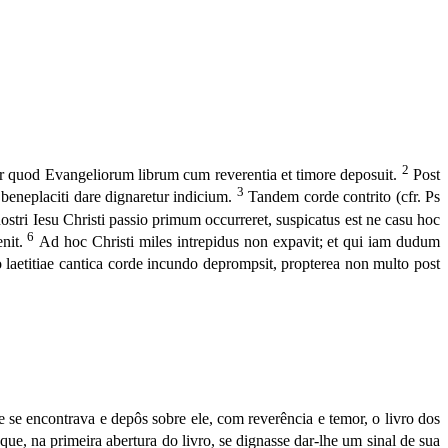
2
er quod Evangeliorum librum cum reverentia et timore deposuit.
Post
3
 beneplaciti dare dignaretur indicium.
Tandem corde contrito (cfr. Ps
tri Iesu Christi passio primum occurreret, suspicatus est ne casu hoc
6
enit.
Ad hoc Christi miles intrepidus non expavit; et qui iam dudum
aetitiae cantica corde incundo deprompsit, propterea non multo post
se en­contrava e depôs sobre ele, com reverência e temor, o livro dos
 que, na primeira abertura do livro, se dignasse dar-lhe um sinal de sua