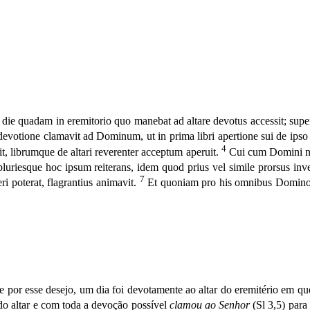
 die quadam in eremitorio quo manebat ad altare devotus accessit; sup
 devotione clamavit ad Dominum, ut in prima libri apertione sui de ipso
4
t, librumque de altari reverenter acceptum aperuit.
Cui cum Domini nos
pluriesque hoc ipsum reiterans, idem quod prius vel simile prorsus inv
7
ri poterat, flagrantius animavit.
Et quoniam pro his omnibus Domino l
or esse desejo, um dia foi devotamente ao altar do eremitério em que 
do altar e com toda a devoção possível
clamou ao Senhor
(Sl 3,5) para