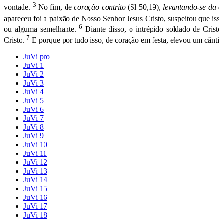
3
vontade.
No fim, de
coração contrito
(Sl 50,19),
levantando-se da
apareceu foi a paixão de Nosso Senhor Jesus Cristo, suspeitou que iss
6
ou alguma semelhante.
Diante disso, o intrépido soldado de Crist
7
Cristo.
E porque por tudo isso, de coração em festa, elevou um cânti
JuVi pro
JuVi 1
JuVi 2
JuVi 3
JuVi 4
JuVi 5
JuVi 6
JuVi 7
JuVi 8
JuVi 9
JuVi 10
JuVi 11
JuVi 12
JuVi 13
JuVi 14
JuVi 15
JuVi 16
JuVi 17
JuVi 18