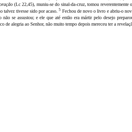
 oração
(Lc 22,45), muniu-se do si­nal-da-cruz, tomou reverentemente o 
5
o talvez tivesse sido por acaso.
Fechou de novo o livro e abriu-o no
o não se assustou; e e­le que até então era mártir pelo desejo prepar
co de alegria ao Senhor, não muito tempo depois mereceu ter a revela­ç