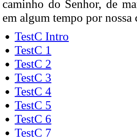
caminho do Senhor, de man
em algum tempo por nossa c
TestC Intro
TestC 1
TestC 2
TestC 3
TestC 4
TestC 5
TestC 6
TestC 7