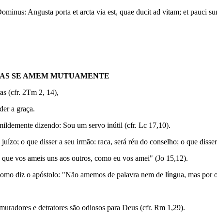
ominus: Angusta porta et arcta via est, quae ducit ad vitam; et pauci su
MAS SE AMEM MUTUAMENTE
s (cfr. 2Tm 2, 14),
der a graça.
ldemente dizendo: Sou um servo inútil (cfr. Lc 17,10).
juízo; o que disser a seu irmão: raca, será réu do conselho; o que disse
que vos ameis uns aos outros, como eu vos amei" (Jo 15,12).
omo diz o apóstolo: "Não amemos de palavra nem de língua, mas por ob
uradores e detratores são odiosos para Deus (cfr. Rm 1,29).