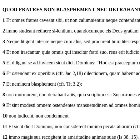
QUOD FRATRES NON BLASPHEMENT NEC DETRAHANT,
1
Et omnes fratres caveant sibi, ut non calumnientur neque contendant 
2
immo studeant retinere si-lentium, quandocumque eis Deus gratiam l
3
Neque litigent inter se neque cum aliis, sed procurent humiliter respo
4
Et non irascantur, quia omnis qui irascitur fratri suo, reus erit iudicio;
5
Et diligant se ad invicem sicut dicit Dominus: “Hoc est praeceptum m
6
Et ostendant ex operibus (cfr. Jac 2,18) dilectionem, quam habent ad
7
Et neminem blasphement (cfr. Tit 3,2);
8
non murmurent, non detrahant aliis, quia scriptum est: Susur-rones e
9
Et sint modesti omnem ostendentes mansuetudinem ad omnes homines 
10
non iudicent, non condemnent.
11
Et sicut dicit Dominus, non considerent minima pecata aliorum (cfr.
12
immo magis sua recogitent in amaritudine animae suae (Is 38, 15).