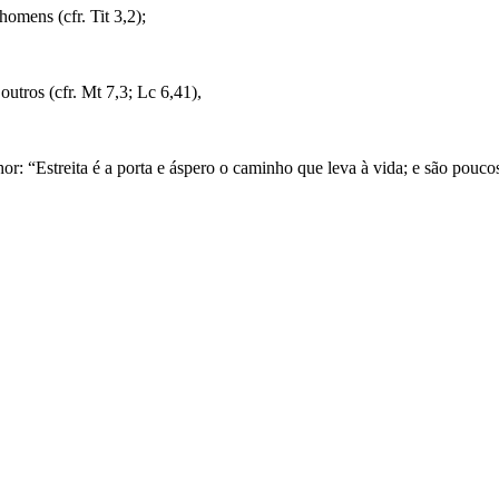
mens (cfr. Tit 3,2);
tros (cfr. Mt 7,3; Lc 6,41),
hor: “Estreita é a porta e áspero o caminho que leva à vida; e são pouc