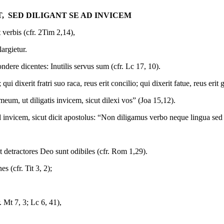
 SED DILIGANT SE AD INVICEM
verbis (cfr. 2Tim 2,14),
argietur.
ndere dicentes: Inutilis servus sum (cfr. Lc 17, 10).
 qui dixerit fratri suo raca, reus erit concilio; qui dixerit fatue, reus eri
eum, ut diligatis invicem, sicut dilexi vos” (Joa 15,12).
 invicem, sicut dicit apostolus: “Non diligamus verbo neque lingua sed o
t detractores Deo sunt odibiles (cfr. Rom 1,29).
(cfr. Tit 3, 2);
 Mt 7, 3; Lc 6, 41),