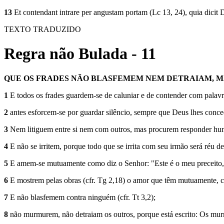
13
Et contendant intrare per angustam portam (Lc 13, 24), quia dicit D
TEXTO TRADUZIDO
Regra não Bulada - 11
QUE OS FRADES NÃO BLASFEMEM NEM DETRAIAM, 
1
E todos os frades guardem-se de caluniar e de contender com palavra
2
antes esforcem-se por guardar silêncio, sempre que Deus lhes conce
3
Nem litiguem entre si nem com outros, mas procurem responder humi
4
E não se irritem, porque todo que se irrita com seu irmão será réu de 
5
E amem-se mutuamente como diz o Senhor: "Este é o meu preceito, 
6
E mostrem pelas obras (cfr. Tg 2,18) o amor que têm mutuamente, c
7
E não blasfemem contra ninguém (cfr. Tt 3,2);
8
não murmurem, não detraiam os outros, porque está escrito: Os murm