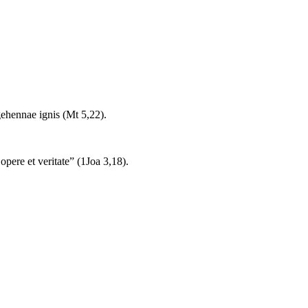
t gehennae ignis (Mt 5,22).
pere et veritate” (1Joa 3,18).