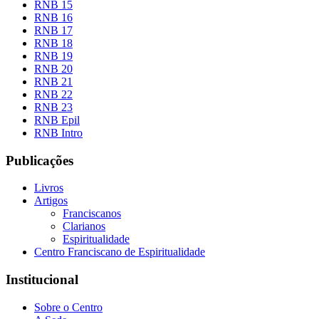
RNB 15
RNB 16
RNB 17
RNB 18
RNB 19
RNB 20
RNB 21
RNB 22
RNB 23
RNB Epil
RNB Intro
Publicações
Livros
Artigos
Franciscanos
Clarianos
Espiritualidade
Centro Franciscano de Espiritualidade
Institucional
Sobre o Centro