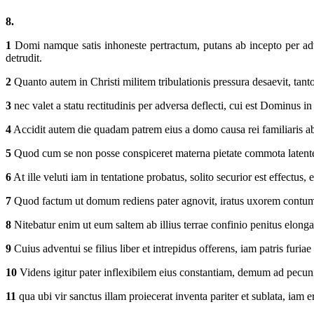
8.
1
Domi namque satis inhoneste pertractum, putans ab incepto per adve
detrudit.
2
Quanto autem in Christi militem tribulationis pressura desaevit, tant
3
nec valet a statu rectitudinis per adversa deflecti, cui est Dominus in 
4
Accidit autem die quadam patrem eius a domo causa rei familiaris abs
5
Quod cum se non posse conspiceret materna pietate commota latenter v
6
At ille veluti iam in tentatione probatus, solito securior est effectus
7
Quod factum ut domum rediens pater agnovit, iratus uxorem contumeli
8
Nitebatur enim ut eum saltem ab illius terrae confinio penitus elongare
9
Cuius adventui se filius liber et intrepidus offerens, iam patris furia
10
Videns igitur pater inflexibilem eius constantiam, demum ad pecu
11
qua ubi vir sanctus illam proiecerat inventa pariter et sublata, iam e