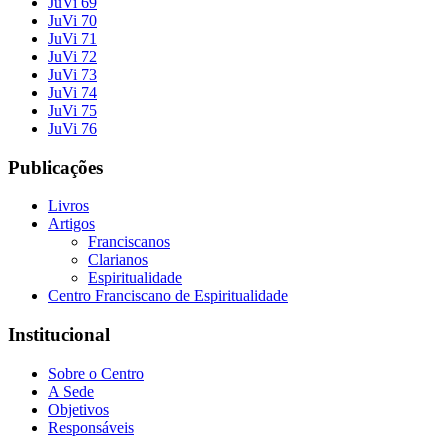
JuVi 69
JuVi 70
JuVi 71
JuVi 72
JuVi 73
JuVi 74
JuVi 75
JuVi 76
Publicações
Livros
Artigos
Franciscanos
Clarianos
Espiritualidade
Centro Franciscano de Espiritualidade
Institucional
Sobre o Centro
A Sede
Objetivos
Responsáveis