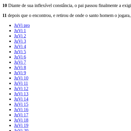
10
Diante de sua inflexível constância, o pai passou finalmente a exigi
11
depois que o encontrou, e retirou de onde o santo homem o jogara, 
JuVi pro
JuVi 1
JuVi 2
JuVi 3
JuVi 4
JuVi 5
JuVi 6
JuVi 7
JuVi 8
JuVi 9
JuVi 10
JuVi 11
JuVi 12
JuVi 13
JuVi 14
JuVi 15
JuVi 16
JuVi 17
JuVi 18
JuVi 19
JuVi 20