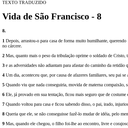
TEXTO TRADUZIDO
Vida de São Francisco - 8
8.
1
Depois, arrastou-o para casa de forma muito humilhante, querendo faz
no cárcere.
2
Mas, quanto mais o peso da tribulação oprime o soldado de Cristo, tan
3
e as adversidades não adiantam para afastar do caminho da retidão q
4
Um dia, aconteceu que, por causa de afazeres familiares, seu pai s
5
Quando viu que nada conseguiria, movida de materna compaixão, solt
6
Ele, já provado em sua tentação, ficou mais seguro que de costume e
7
Quando voltou para casa e ficou sabendo disso, o pai, irado, injuriou 
8
Queria que ele, se não conseguisse fazê-lo mudar de idéia, pelo men
9
Mas, quando ele chegou, o fi­lho foi-lhe ao encontro, livre e corajoso