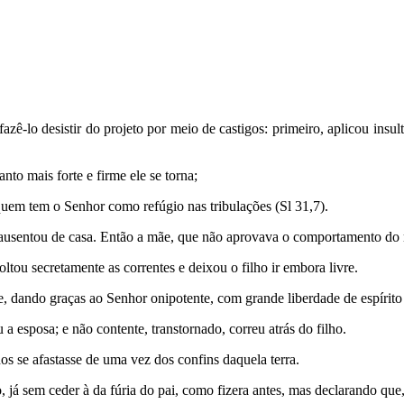
ê-lo desistir do projeto por meio de castigos: primeiro, aplicou insult
to mais forte e firme ele se torna;
uem tem o Senhor como refúgio nas tribu­lações (Sl 31,7).
e ausentou de casa. Então a mãe, que não aprovava o com­portamento do 
ou secretamente as correntes e deixou o filho ir embora livre.
, dando graças ao Senhor onipotente, com grande liberdade de espírito 
a esposa; e não contente, transtor­nado, correu atrás do filho.
os se afastasse de uma vez dos confins daquela terra.
, já sem ce­der à da fúria do pai, como fizera antes, mas declarando que,