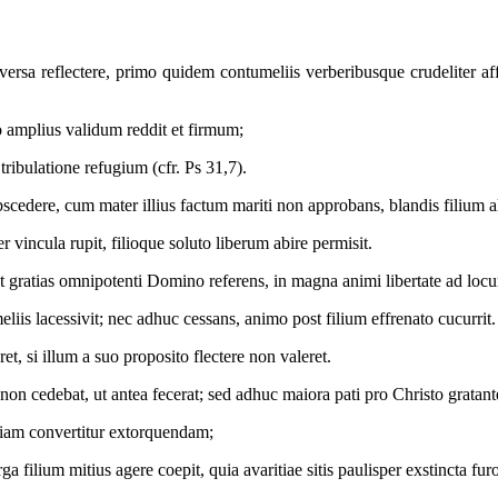
rsa reflectere, primo quidem contumeliis verberibusque crudeliter af
o amplius validum reddit et firmum;
tribulatione refugium (cfr. Ps 31,7).
cedere, cum mater illius factum mariti non approbans, blandis filium al
incula rupit, filioque soluto liberum abire permisit.
, et gratias omnipotenti Domino referens, in magna animi libertate ad locum
is lacessivit; nec adhuc cessans, animo post filium effrenato cucurrit.
t, si illum a suo proposito flectere non valeret.
e non cedebat, ut antea fecerat; sed adhuc maiora pati pro Christo gratant
niam convertitur extorquendam;
rga filium mitius agere coepit, quia avaritiae sitis paulisper exstincta f