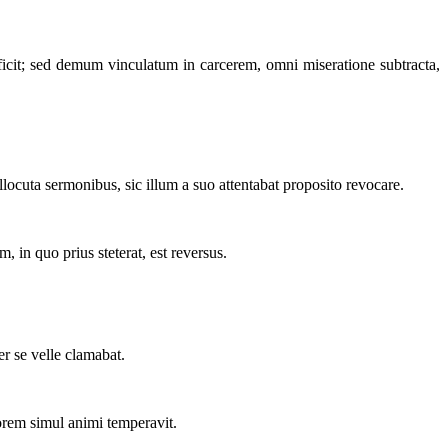
ficit; sed demum vinculatum in carcerem, omni miseratione subtracta,
locuta sermonibus, sic illum a suo attentabat proposito revocare.
, in quo prius steterat, est reversus.
er se velle clamabat.
urorem simul animi temperavit.