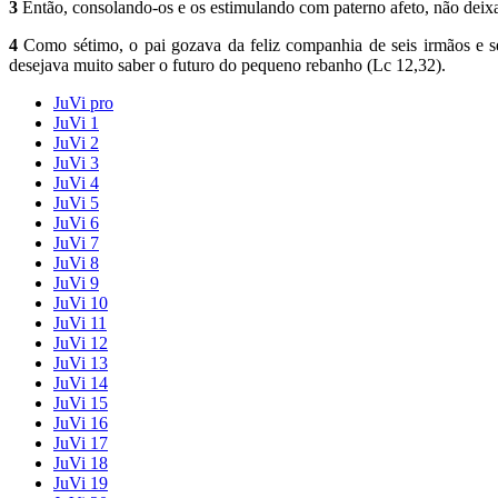
3
Então, consolando-os e os estimulando com paterno afeto, não deixa
4
Como sétimo, o pai gozava da feliz companhia de seis irmãos e 
desejava muito saber o futuro do pequeno rebanho (Lc 12,32).
JuVi pro
JuVi 1
JuVi 2
JuVi 3
JuVi 4
JuVi 5
JuVi 6
JuVi 7
JuVi 8
JuVi 9
JuVi 10
JuVi 11
JuVi 12
JuVi 13
JuVi 14
JuVi 15
JuVi 16
JuVi 17
JuVi 18
JuVi 19