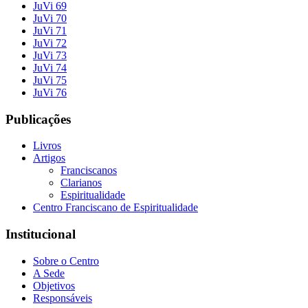
JuVi 69
JuVi 70
JuVi 71
JuVi 72
JuVi 73
JuVi 74
JuVi 75
JuVi 76
Publicações
Livros
Artigos
Franciscanos
Clarianos
Espiritualidade
Centro Franciscano de Espiritualidade
Institucional
Sobre o Centro
A Sede
Objetivos
Responsáveis