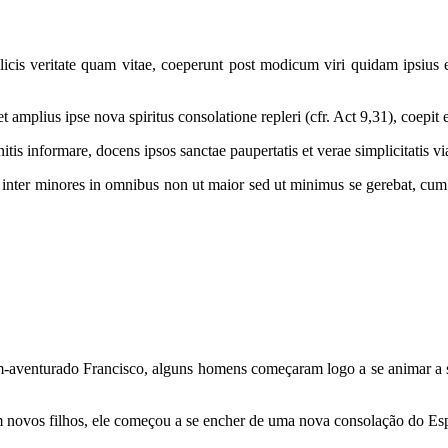
licis veritate quam vitae, coeperunt post modicum viri quidam ipsius 
amplius ipse nova spiritus consolatione repleri (cfr. Act 9,31), coepit et
tis informare, docens ipsos sanctae paupertatis et verae simplicitatis vi
 inter minores in omnibus non ut maior sed ut minimus se gerebat, cum
aventurado Francisco, alguns homens começaram logo a se animar a se
ovos filhos, ele começou a se encher de uma nova consolação do Espíri