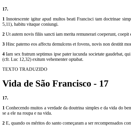
17.
1
Innotescente igitur apud multos beati Francisci tam doctrinae simp
5,11), habitu vitaque coniungi.
2
Ut autem novis filiis sancti iam merita remunerari coeperunt, coepit et 
3
Hinc paterno eos affectu demulcens et fovens, novis non destitit moni
4
Iam sex fratrum septimus ipse pater iucunda societate gaudebat, qui
(cfr. Luc 12,32) exitum vehementer optabat.
TEXTO TRADUZIDO
Vida de São Francisco - 17
17.
1
Conhecendo muitos a verdade da doutrina simples e da vida do bem-
se a ele na roupa e na vida.
2
E, quando os méritos do santo começaram a ser recompensados com n