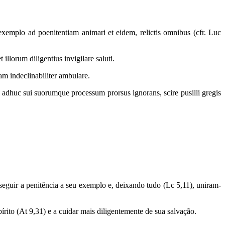
exemplo ad poenitentiam animari et eidem, relictis omnibus (cfr. Luc
 illorum diligentius invigilare saluti.
am indeclinabiliter ambulare.
 adhuc sui suorumque processum prorsus ignorans, scire pusilli gregis
guir a penitência a seu exemplo e, deixando tudo (Lc 5,11), uniram-
to (At 9,31) e a cuidar mais diligentemente de sua salvação.