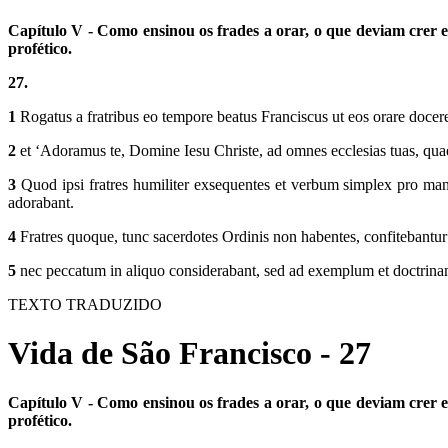
Capítulo V - Como ensinou os frades a orar, o que deviam crer e o
profético.
27.
1
Rogatus a fratribus eo tempore beatus Franciscus ut eos orare doceret
2
et ‘Adoramus te, Domine Iesu Christe, ad omnes ecclesias tuas, qua
3
Quod ipsi fratres humiliter exsequentes et verbum simplex pro mandat
adorabant.
4
Fratres quoque, tunc sacerdotes Ordinis non habentes, confitebantur s
5
nec peccatum in aliquo considerabant, sed ad exemplum et doctrina
TEXTO TRADUZIDO
Vida de São Francisco - 27
Capítulo V - Como ensinou os frades a orar, o que deviam crer e o
profético.