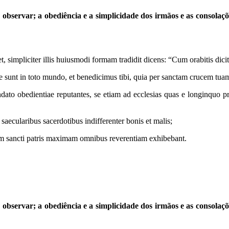
bservar; a obediência e a simplicidade dos irmãos e as conso­laçõe
, simpliciter illis huiusmodi formam tradidit dicens: “Cum orabitis dicit
e sunt in toto mundo, et benedicimus tibi, quia per sanctam crucem tu
o obedientiae reputantes, se etiam ad ecclesias quas e longinquo prospi
aecularibus sacerdotibus indifferenter bonis et malis;
m sancti patris maximam omnibus reverentiam exhibebant.
bservar; a obediência e a simplicidade dos irmãos e as conso­laçõe