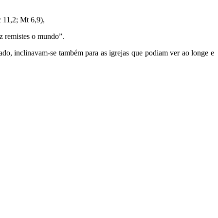
 11,2; Mt 6,9),
uz remistes o mundo”.
do, incli­navam-se também para as igrejas que podiam ver ao longe e