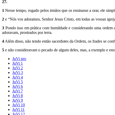
27.
1
Nesse tempo, rogado pelos irmãos que os ensinasse a orar, ele simpl
2
e “Nós vos adoramos, Senhor Jesus Cristo, em todas as vossas igrej
3
Pondo isso em prática com humildade e consi­derando uma ordem a o
ado­ravam, prostrados por terra.
4
Além disso, não tendo então sacerdotes da Ordem, os frades se conf
5
e não consideravam o pecado de algum deles, mas, a exemplo e ensi
JuVi pro
JuVi 1
JuVi 2
JuVi 3
JuVi 4
JuVi 5
JuVi 6
JuVi 7
JuVi 8
JuVi 9
JuVi 10
JuVi 11
JuVi 12