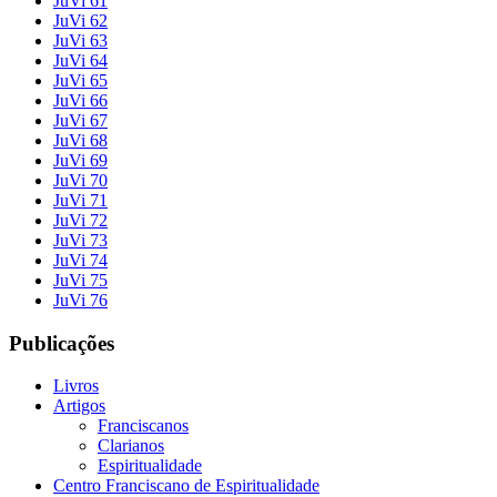
JuVi 61
JuVi 62
JuVi 63
JuVi 64
JuVi 65
JuVi 66
JuVi 67
JuVi 68
JuVi 69
JuVi 70
JuVi 71
JuVi 72
JuVi 73
JuVi 74
JuVi 75
JuVi 76
Publicações
Livros
Artigos
Franciscanos
Clarianos
Espiritualidade
Centro Franciscano de Espiritualidade