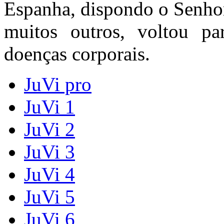
Espanha, dispondo o Senhor
muitos outros, voltou pa
doenças corporais.
JuVi pro
JuVi 1
JuVi 2
JuVi 3
JuVi 4
JuVi 5
JuVi 6