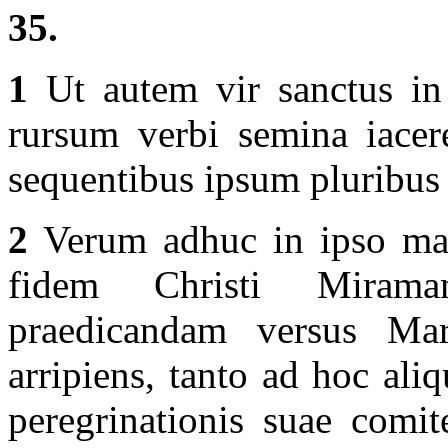
35.
1
Ut autem vir sanctus in 
rursum verbi semina iacere
sequentibus ipsum pluribus v
2
Verum adhuc in ipso mart
fidem Christi Mirama
praedicandam versus Ma
arripiens, tanto ad hoc aliq
peregrinationis suae comit