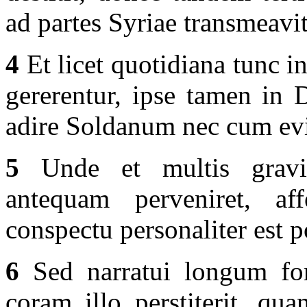
ad partes Syriae transmeavit
4
Et licet quotidiana tunc int
gererentur, ipse tamen in 
adire Soldanum nec cum evid
5
Unde et multis gravibu
antequam perveniret, af
conspectu personaliter est p
6
Sed narratui longum fore
coram illo perstiterit, qua