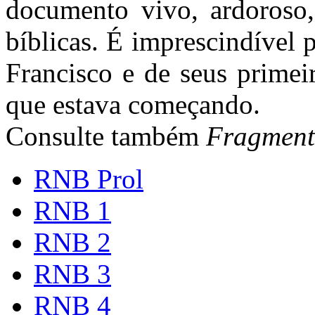
documento vivo, ardoroso,
bíblicas. É imprescindível
Francisco e de seus prime
que estava começando.
Consulte também
Fragment
RNB Prol
RNB 1
RNB 2
RNB 3
RNB 4