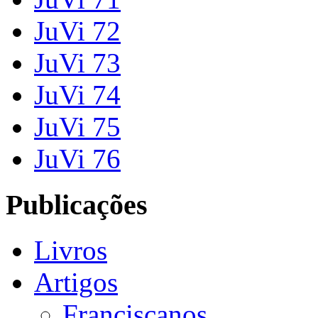
JuVi 72
JuVi 73
JuVi 74
JuVi 75
JuVi 76
Publicações
Livros
Artigos
Franciscanos