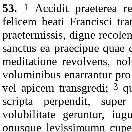
1
53.
Accidit praeterea r
felicem beati Francisci tra
praetermissis, digne recol
sanctus ea praecipue quae 
meditatione revolvens, nol
voluminibus enarrantur pro 
3
vel apicem transgredi;
qu
scripta perpendit, sup
volubilitate geruntur, i
onusque levissimumn cuper