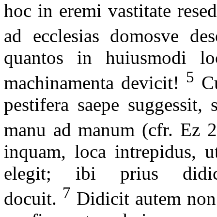
hoc in eremi vastitate resed
ad ecclesias domosve dese
quantos in huiusmodi loc
5
machinamenta devicit!
Cu
pestifera saepe suggessit, 
manu ad manum (cfr. Ez 21
inquam, loca intrepidus, ut
elegit; ibi prius did
7
docuit.
Didicit autem non 