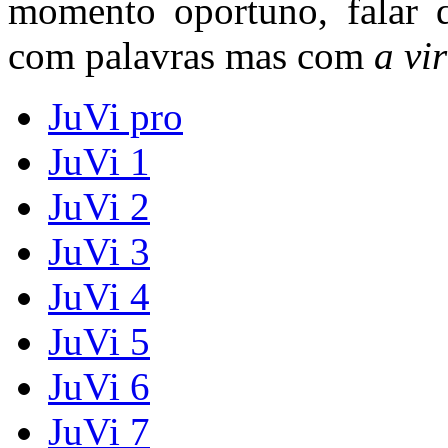
momento oportuno, falar 
com palavras mas com
a vi
JuVi pro
JuVi 1
JuVi 2
JuVi 3
JuVi 4
JuVi 5
JuVi 6
JuVi 7