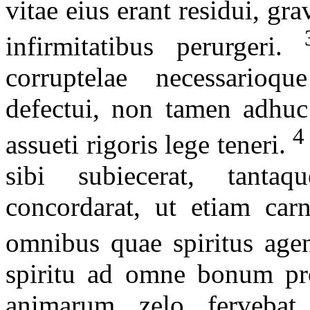
vitae eius erant residui, gr
infirmitatibus perurgeri.
corruptelae necessarioqu
defectui, non tamen adhuc 
4
assueti rigoris lege teneri.
sibi subiecerat, tanta
concordarat, ut etiam carn
omnibus quae spiritus age
spiritu ad omne bonum pro
animarum zelo fervebat