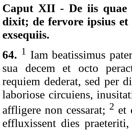
Caput XII - De iis quae a
dixit; de fervore ipsius et
exsequiis.
1
64.
Iam beatissimus pater
sua decem et octo perac
requiem dederat, sed per d
laboriose circuiens, inusita
2
affligere non cessarat;
et 
effluxissent dies praeteri