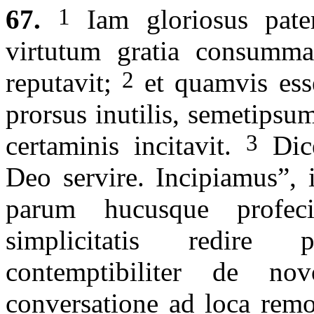
1
67.
Iam gloriosus pater
virtutum gratia consummat
2
reputavit;
et quamvis esse
prorsus inutilis, semetips
3
certaminis incitavit.
Dice
Deo servire. Incipiamus”, 
parum hucusque profe
simplicitatis redire 
contemptibiliter de n
conversatione ad loca remo