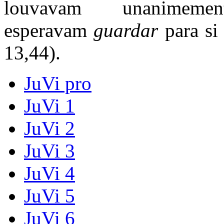
louvavam unanimem
esperavam
guardar
para si
13,44).
JuVi pro
JuVi 1
JuVi 2
JuVi 3
JuVi 4
JuVi 5
JuVi 6