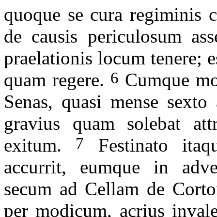
quoque se cura regiminis c
de causis periculosum ass
praelationis locum tenere; e
6
quam regere.
Cumque mora
Senas, quasi mense sexto 
gravius quam solebat attr
7
exitum.
Festinato itaq
accurrit, eumque in adv
secum ad Cellam de Corto
per modicum, acrius invale