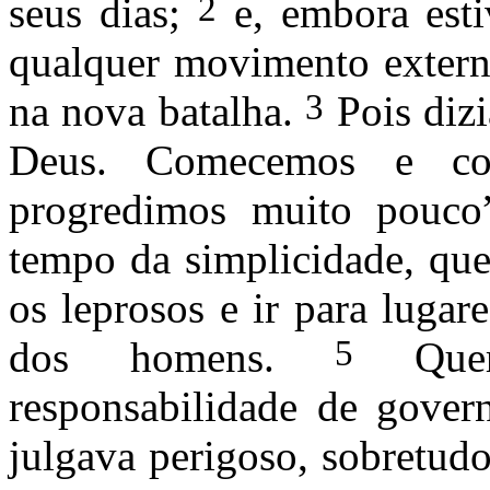
2
seus dias;
e, em­bora esti
qualquer movimento externo
3
na nova batalha.
Pois dizi
Deus. Comecemos e con
progredimos muito pouc
tempo da simplicidade, que
os leprosos e ir para lugar
5
dos ho­mens.
Queri
responsabilidade de go­ver
julgava perigoso, sobretud