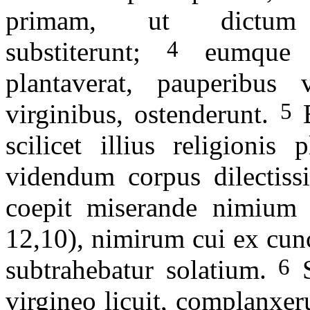
primam, ut dictum 
4
substiterunt;
eumque fi
plantaverat, pauperibus 
5
virginibus, ostenderunt.
E
scilicet illius religionis
videndum corpus dilectissi
coepit miserande nimium p
12,10), nimirum cui ex cunc
6
subtrahebatur solatium.
S
virgineo licuit, complanxe