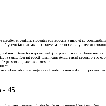
s alacriter et benigne, studentes eos revocare a malo et ad poenitentia
di ut fugerent familiaritatem et conversationem consanguineorum suor
s, sed omnia transitoria spernebant quae possunt a mundi huius amatori
ut a sancto fuerant edocti, ipsam cum stercore asini aequali pretio et
de possent aliquatenus contristari.
iuncti.
tiae et observationis evangelicae offendicula removebant, ut posteris ite
 - 45
bondosamente, procurando tirá-los do mal e provocá-los à penitência.