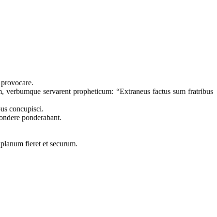
m provocare.
um, verbumque servarent propheticum: “Extraneus factus sum fratribus
bus concupisci.
 pondere ponderabant.
r planum fieret et securum.