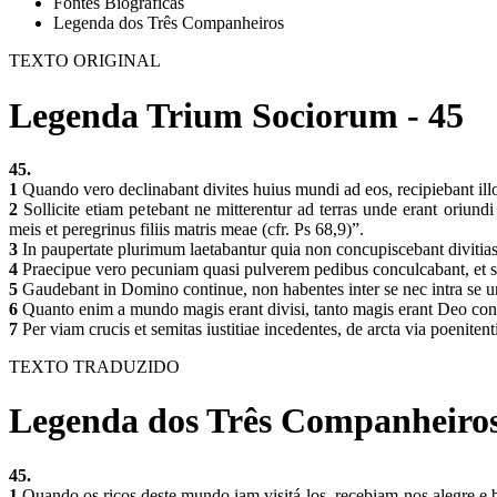
Fontes Biográficas
Legenda dos Três Companheiros
TEXTO ORIGINAL
Legenda Trium Sociorum - 45
45.
1
Quando vero declinabant divites huius mundi ad eos, recipiebant illo
2
Sollicite etiam petebant ne mitterentur ad terras unde erant oriun
meis et peregrinus filiis matris meae (cfr. Ps 68,9)”.
3
In paupertate plurimum laetabantur quia non concupiscebant divitia
4
Praecipue vero pecuniam quasi pulverem pedibus conculcabant, et sic
5
Gaudebant in Domino continue, non habentes inter se nec intra se un
6
Quanto enim a mundo magis erant divisi, tanto magis erant Deo con
7
Per viam crucis et semitas iustitiae incedentes, de arcta via poeniten
TEXTO TRADUZIDO
Legenda dos Três Companheiros
45.
1
Quando os ricos deste mundo iam visitá-los, recebiam-nos alegre e 