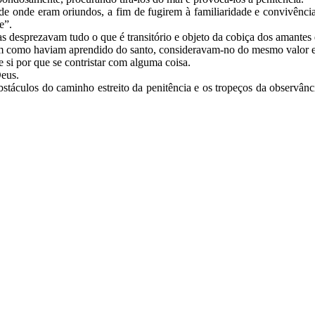
e onde eram oriundos, a fim de fugirem à familiaridade e convivência
ãe”.
 desprezavam tudo o que é transitório e objeto da cobiça dos amante
im como haviam aprendido do santo, consideravam-no do mesmo valor e
si por que se contristar com alguma coisa.
Deus.
táculos do caminho estreito da penitência e os tropeços da observância