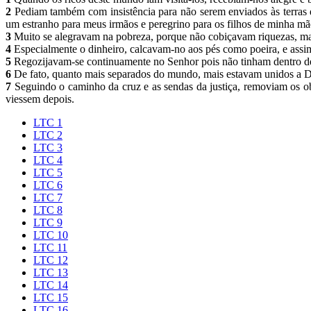
2
Pediam também com insistência para não serem enviados às terras d
um estranho para meus irmãos e peregrino para os filhos de minha m
3
Muito se alegravam na pobreza, porque não cobiçavam riquezas, mas
4
Especialmente o dinheiro, calcavam-no aos pés como poeira, e ass
5
Regozijavam-se continuamente no Senhor pois não tinham dentro de 
6
De fato, quanto mais separados do mundo, mais estavam unidos a 
7
Seguindo o caminho da cruz e as sendas da justiça, removiam os obs
viessem depois.
LTC 1
LTC 2
LTC 3
LTC 4
LTC 5
LTC 6
LTC 7
LTC 8
LTC 9
LTC 10
LTC 11
LTC 12
LTC 13
LTC 14
LTC 15
LTC 16