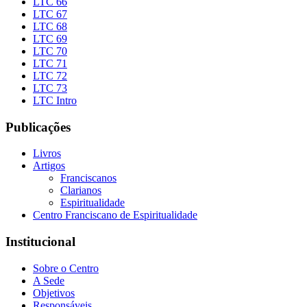
LTC 66
LTC 67
LTC 68
LTC 69
LTC 70
LTC 71
LTC 72
LTC 73
LTC Intro
Publicações
Livros
Artigos
Franciscanos
Clarianos
Espiritualidade
Centro Franciscano de Espiritualidade
Institucional
Sobre o Centro
A Sede
Objetivos
Responsáveis