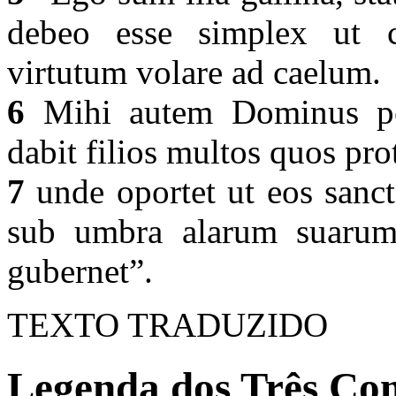
debeo esse simplex ut c
virtutum volare ad caelum.
6
Mihi autem Dominus per
dabit filios multos quos pr
7
unde oportet ut eos sanc
sub umbra alarum suarum 
gubernet”.
TEXTO TRADUZIDO
Legenda dos Três Com