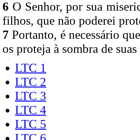
6
O Senhor, por sua miseri
filhos, que não poderei pro
7
Portanto, é necessário que
os proteja à sombra de suas
LTC 1
LTC 2
LTC 3
LTC 4
LTC 5
LTC 6