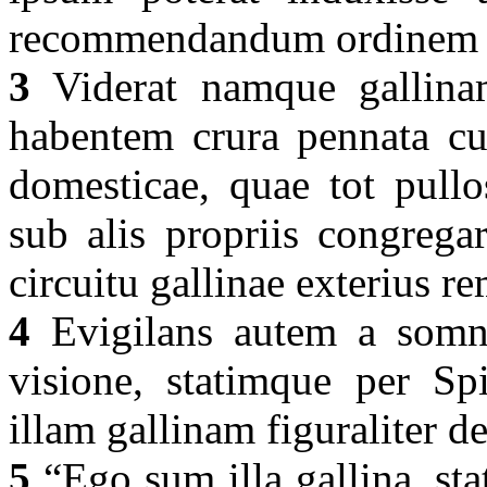
recommendandum ordinem 
3
Viderat namque gallin
habentem crura pennata 
domesticae, quae tot pull
sub alis propriis congrega
circuitu gallinae exterius r
4
Evigilans autem a somno
visione, statimque per Sp
illam gallinam figuraliter de
5
“Ego sum illa gallina, sta