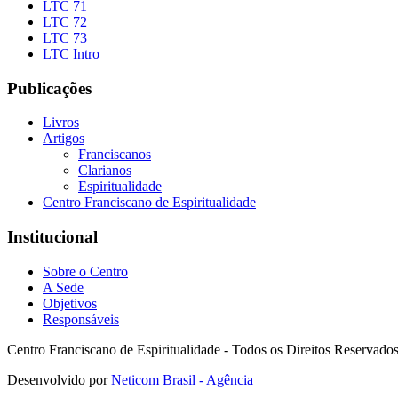
LTC 71
LTC 72
LTC 73
LTC Intro
Publicações
Livros
Artigos
Franciscanos
Clarianos
Espiritualidade
Centro Franciscano de Espiritualidade
Institucional
Sobre o Centro
A Sede
Objetivos
Responsáveis
Centro Franciscano de Espiritualidade - Todos os Direitos Reservado
Desenvolvido por
Neticom Brasil - Agência