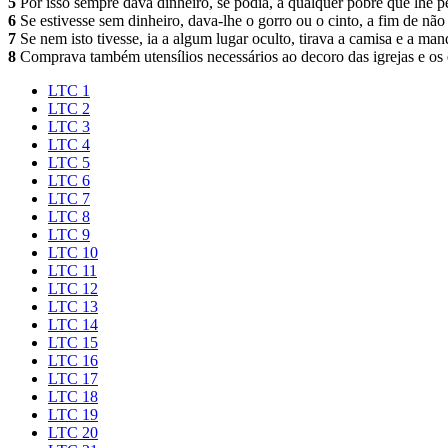
5
Por isso sempre dava dinheiro, se podia, a qualquer pobre que lhe p
6
Se estivesse sem dinheiro, dava-lhe o gorro ou o cinto, a fim de n
7
Se nem isto tivesse, ia a algum lugar oculto, tirava a camisa e a m
8
Comprava também utensílios necessários ao decoro das igrejas e os 
LTC 1
LTC 2
LTC 3
LTC 4
LTC 5
LTC 6
LTC 7
LTC 8
LTC 9
LTC 10
LTC 11
LTC 12
LTC 13
LTC 14
LTC 15
LTC 16
LTC 17
LTC 18
LTC 19
LTC 20