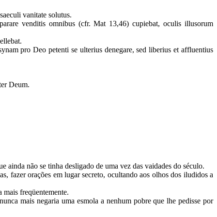
saeculi vanitate solutus.
rare venditis omnibus (cfr. Mat 13,46) cupiebat, oculis illusorum
ellebat.
nam pro Deo petenti se ulterius denegare, sed liberius et affluentius
opter Deum.
ue ainda não se tinha desligado de uma vez das vaidades do século.
s, fazer orações em lugar secreto, ocultando aos olhos dos iludidos a
ava mais freqüentemente.
e nunca mais negaria uma esmola a nenhum pobre que lhe pedisse por