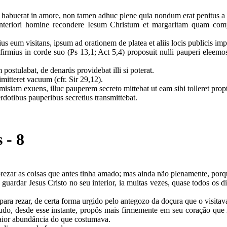
us habuerat in amore, non tamen adhuc plene quia nondum erat penitus a 
nteriori homine recondere Iesum Christum et margaritam quam compa
eum visitans, ipsum ad orationem de platea et aliis locis publicis imp
mius in corde suo (Ps 13,1; Act 5,4) proposuit nulli pauperi eleemosy
stulabat, de denarüs providebat illi si poterat.
mitteret vacuum (cfr. Sir 29,12).
misiam exuens, illuc pauperem secreto mittebat ut eam sibi tolleret pr
rdotibus pauperibus secretius transmittebat.
 - 8
ezar as coisas que antes tinha amado; mas ainda não plenamente, porq
rdar Jesus Cristo no seu interior, ia muitas vezes, quase todos os dia
s para rezar, de certa forma urgido pelo antegozo da doçura que o visit
udo, desde esse instante, propôs mais firmemente em seu coração qu
aior abundância do que costumava.