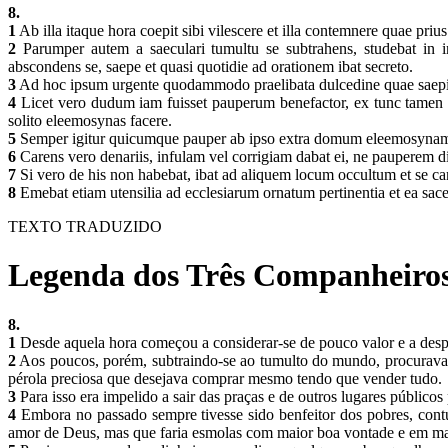
8.
1
Ab illa itaque hora coepit sibi vilescere et illa contemnere quae pri
2
Parumper autem a saeculari tumultu se subtrahens, studebat in i
abscondens se, saepe et quasi quotidie ad orationem ibat secreto.
3
Ad hoc ipsum urgente quodammodo praelibata dulcedine quae saepius 
4
Licet vero dudum iam fuisset pauperum benefactor, ex tunc tamen fir
solito eleemosynas facere.
5
Semper igitur quicumque pauper ab ipso extra domum eleemosynam po
6
Carens vero denariis, infulam vel corrigiam dabat ei, ne pauperem di
7
Si vero de his non habebat, ibat ad aliquem locum occultum et se ca
8
Emebat etiam utensilia ad ecclesiarum ornatum pertinentia et ea sace
TEXTO TRADUZIDO
Legenda dos Três Companheiros
8.
1
Desde aquela hora começou a considerar-se de pouco valor e a despr
2
Aos poucos, porém, subtraindo-se ao tumulto do mundo, procurava gua
pérola preciosa que desejava comprar mesmo tendo que vender tudo.
3
Para isso era impelido a sair das praças e de outros lugares público
4
Embora no passado sempre tivesse sido benfeitor dos pobres, cont
amor de Deus, mas que faria esmolas com maior boa vontade e em m