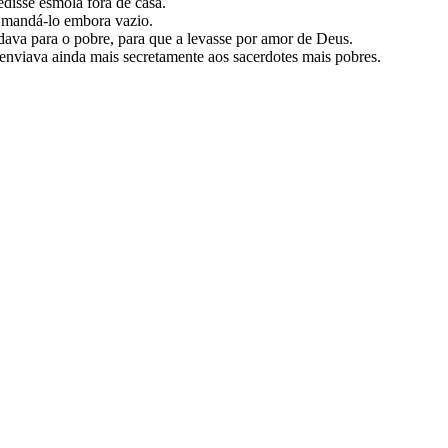
edisse esmola fora de casa.
ão mandá-lo embora vazio.
andava para o pobre, para que a levasse por amor de Deus.
enviava ainda mais secretamente aos sacerdotes mais pobres.