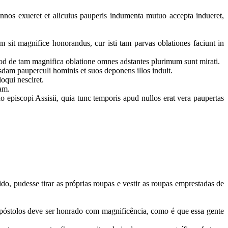
pannos exueret et alicuius pauperis indumenta mutuo accepta indueret,
 sit magnifice honorandus, cur isti tam parvas oblationes faciunt in
od de tam magnifica oblatione omnes adstantes plurimum sunt mirati.
sdam pauperculi hominis et suos deponens illos induit.
loqui nesciret.
uam.
o episcopi Assisii, quia tunc temporis apud nullos erat vera paupertas
, pudesse tirar as próprias roupas e vestir as roupas emprestadas de
póstolos deve ser honrado com magnificência, como é que essa gente