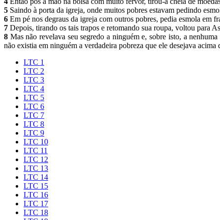
4
Então pôs a mão na bolsa com muito fervor, tirou-a cheia de moedas 
5
Saindo à porta da igreja, onde muitos pobres estavam pedindo esmol
6
Em pé nos degraus da igreja com outros pobres, pedia esmola em franc
7
Depois, tirando os tais trapos e retomando sua roupa, voltou para A
8
Mas não revelava seu segredo a ninguém e, sobre isto, a nenhuma p
não existia em ninguém a verdadeira pobreza que ele desejava acima 
LTC 1
LTC 2
LTC 3
LTC 4
LTC 5
LTC 6
LTC 7
LTC 8
LTC 9
LTC 10
LTC 11
LTC 12
LTC 13
LTC 14
LTC 15
LTC 16
LTC 17
LTC 18