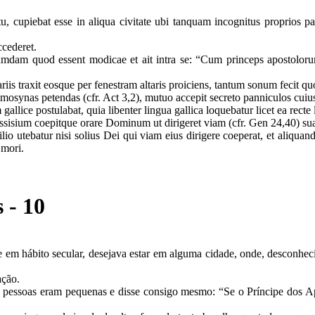
bitu, cupiebat esse in aliqua civitate ubi tanquam incognitus proprios 
ccederet.
umdam quod essent modicae et ait intra se: “Cum princeps apostolorum
 traxit eosque per fenestram altaris proiciens, tantum sonum fecit qu
emosynas petendas (cfr. Act 3,2), mutuo accepit secreto panniculos cuiu
llice postulabat, quia libenter lingua gallica loquebatur licet ea recte 
 Assisium coepitque orare Dominum ut dirigeret viam (cfr. Gen 24,40) s
 utebatur nisi solius Dei qui viam eius dirigere coeperat, et aliquand
 mori.
 - 10
em hábito secular, desejava estar em alguma cidade, onde, desconhecido
ação.
as pessoas eram pequenas e disse consigo mesmo: “Se o Príncipe dos A