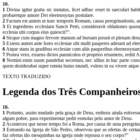
10.
1
Divina igitur gratia sic mutatus, licet adhuc esset in saeculari ha
probaretque amore Dei eleemosynas postulare.
2
Factum est autem ut tunc temporis Romam, causa peregrinationis, a
3
Et ingrediens ecclesiam Sancti Petri, consideravit oblationes quor
ecclesia ubi corpus eius quiescit?”.
4
Sicque cum magno fervore manum ad bursam posuit et plenam denariis
5
Exiens autem ante fores ecclesiae ubi multi pauperes aderant ad ele
6
Atque stans in gradibus ecclesiae cum aliis pauperibus eleemosynam ga
7
Postea vero, exuens dictos panniculos et proprios resumens, rediit
8
Nemini enim suum pandebat secretum, nec ullius in hac parte consilio
quem desiderabat super omnia huius mundi, volens in ea vivere atque
TEXTO TRADUZIDO
Legenda dos Três Companheiros
10.
1
Portanto, assim mudado pela graça de Deus, embora ainda estivesse 
algum pobre, para experimentar pedir esmolas pelo amor de Deus.
2
Aconteceu que nesse tempo foi a Roma, por causa de uma peregrin
3
Entrando na Igreja de São Pedro, observou que as ofertas de cert
faz ofertas tão mesquinhas na igreja onde repousa o seu corpo?”