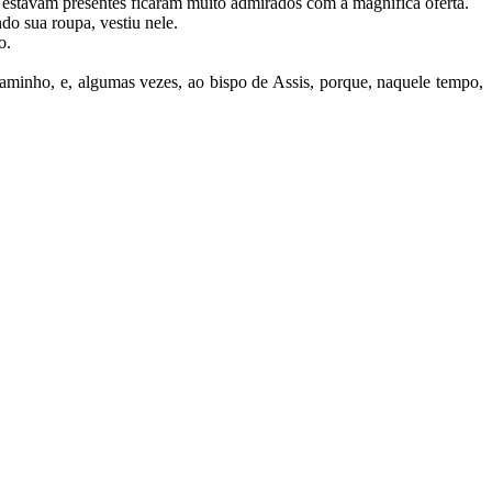
ue estavam presentes ficaram muito admirados com a magnífica oferta.
do sua roupa, vestiu nele.
to.
aminho, e, algumas vezes, ao bispo de Assis, porque, naquele tempo,