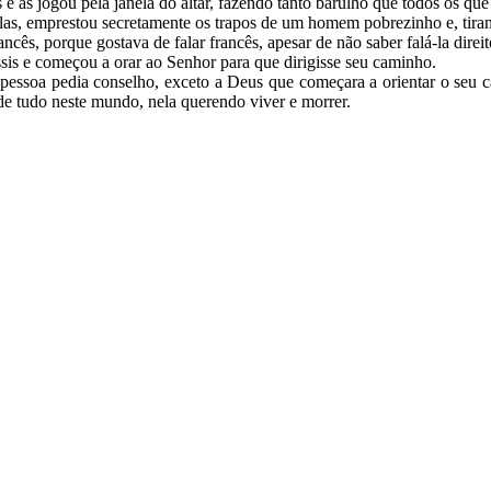
e as jogou pela janela do altar, fazendo tanto barulho que todos os q
as, emprestou secretamente os trapos de um homem pobrezinho e, tiran
ês, porque gostava de falar francês, apesar de não saber falá-la direi
ssis e começou a orar ao Senhor para que dirigisse seu caminho.
essoa pedia conselho, exceto a Deus que começara a orientar o seu c
de tudo neste mundo, nela querendo viver e morrer.