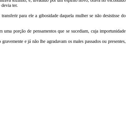
ntrava sozinho, e, invadido por um espírito novo, orava no escondido
 devia ter.
sferir para ele a gibosidade daquela mulher se não desistisse do
om uma porção de pensamentos que se sucediam, cuja importunidade
o gravemente e já não lhe agradavam os males passados ou presentes,