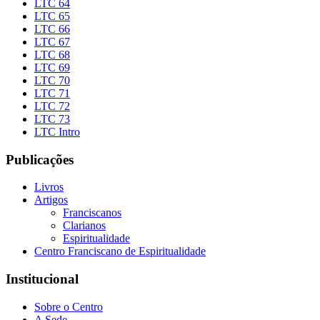
LTC 64
LTC 65
LTC 66
LTC 67
LTC 68
LTC 69
LTC 70
LTC 71
LTC 72
LTC 73
LTC Intro
Publicações
Livros
Artigos
Franciscanos
Clarianos
Espiritualidade
Centro Franciscano de Espiritualidade
Institucional
Sobre o Centro
A Sede