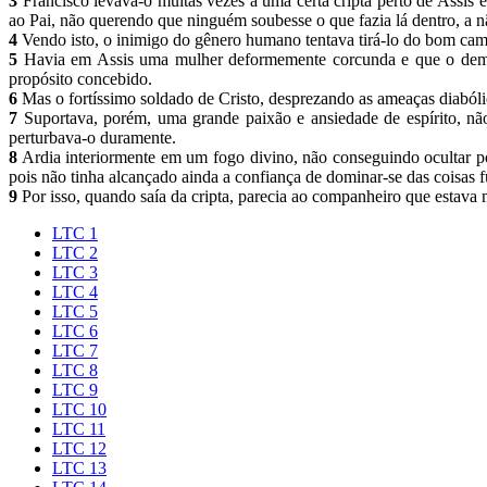
3
Francisco levava-o muitas vezes a uma certa cripta perto de Assis 
ao Pai, não querendo que ninguém soubesse o que fazia lá dentro, a n
4
Vendo isto, o inimigo do gênero humano tentava tirá-lo do bom cam
5
Havia em Assis uma mulher deformemente corcunda e que o demôni
propósito concebido.
6
Mas o fortíssimo soldado de Cristo, desprezando as ameaças diabóli
7
Suportava, porém, uma grande paixão e ansiedade de espírito, n
perturbava-o duramente.
8
Ardia interiormente em um fogo divino, não conseguindo ocultar po
pois não tinha alcançado ainda a confiança de dominar-se das coisas f
9
Por isso, quando saía da cripta, parecia ao companheiro que esta
LTC 1
LTC 2
LTC 3
LTC 4
LTC 5
LTC 6
LTC 7
LTC 8
LTC 9
LTC 10
LTC 11
LTC 12
LTC 13