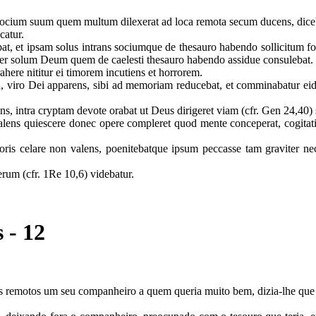
ocium suum quem multum dilexerat ad loca remota secum ducens, dice
ocatur.
t ipsam solus intrans sociumque de thesauro habendo sollicitum foris
aeter solum Deum quem de caelesti thesauro habendo assidue consulebat.
here nititur ei timorem incutiens et horrorem.
iro Dei apparens, sibi ad memoriam reducebat, et comminabatur eidem 
ens, intra cryptam devote orabat ut Deus dirigeret viam (cfr. Gen 24,40
ens quiescere donec opere compleret quod mente conceperat, cogitati
ris celare non valens, poenitebatque ipsum peccasse tam graviter ne
rum (cfr. 1Re 10,6) videbatur.
 - 12
es remotos um seu companheiro a quem queria muito bem, dizia-lhe que