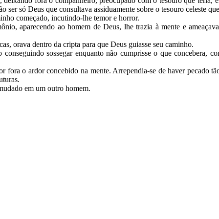
e, deixando fora o companheiro, preocupado com o tesouro que teria, e
ão ser só Deus que consultava assiduamente sobre o tesouro celeste que
inho começado, incutindo-lhe temor e horror.
o, aparecendo ao homem de Deus, lhe trazia à mente e ameaçava tran
cas, orava dentro da cripta para que Deus guiasse seu caminho.
ão conseguindo sossegar enquanto não cumprisse o que concebera, c
r fora o ardor concebido na mente. Arrependia-se de haver pecado tã
uturas.
va mudado em um outro homem.