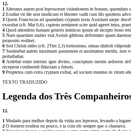
12.
1
Alteratus autem post leprosorum visitationem in bonum, quemdam s
2
Exultat vir ille non modicum et libenter vadit cum illo quotiens adv
3
Quem Franciscus ad quamdam cryptam iuxta Assisium saepe ducebat, e
exorabat (cfr. Mat 6,6), cupiens neminem scire quid ageret intus, pr
4
Quod attendens humani generis inimicus ipsum ab incepto bono retra
5
Nam quaedam mulier erat Assisii gibbosa deformiter quam daemon, v
proposito resiliret.
6
Sed Christi miles (cfr. 2Tim 2,3) fortissimus, minas diaboli vilipend
7
Sustinebat autem maximam passionem et anxietatem mentis, non val
perturbabat.
8
Ardebat enim interius igne divino, conceptum mentis ardorem defo
receperat continendi fiduciam a futuris.
9
Propterea cum extra cryptam exibat, ad socium mutatus in virum alte
TEXTO TRADUZIDO
Legenda dos Três Companheiros
12.
1
Mudado para melhor depois da visita aos leprosos, levando a lugar
2
O homem exultou na pouco, e ia com ele sempre que o chamava.