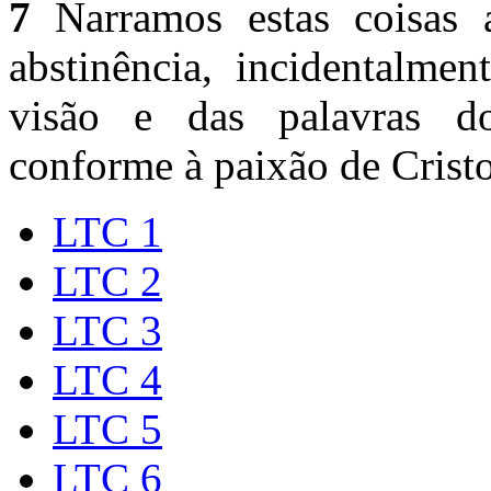
7
Narramos estas coisas 
abstinência, incidentalmen
visão e das palavras do
conforme à paixão de Cristo
LTC 1
LTC 2
LTC 3
LTC 4
LTC 5
LTC 6