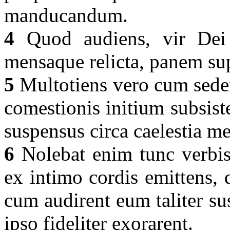
manducandum.
4
Quod audiens, vir Dei 
mensaque relicta, panem s
5
Multotiens vero cum sede
comestionis initium subsis
suspensus circa caelestia m
6
Nolebat enim tunc verbis 
ex intimo cordis emittens, 
cum audirent eum taliter s
ipso fideliter exorarent.