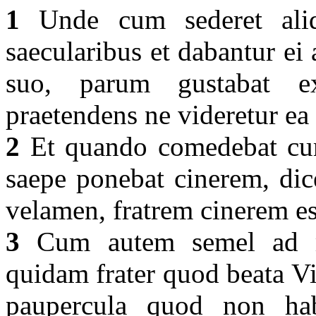
1
Unde cum sederet ali
saecularibus et dabantur ei 
suo, parum gustabat e
praetendens ne videretur ea
2
Et quando comedebat cum 
saepe ponebat cinerem, dice
velamen, fratrem cinerem e
3
Cum autem semel ad ma
quidam frater quod beata Vi
paupercula quod non hab