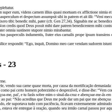
eplebatur.
 super eum, videns carnem illius quasi mortuam ex afflictione nimia e
perculum et despectum assumpsit sibi in patrem et ait illi: “Veni mec
 tibi: benedic mihi, pater (cfr. Gen 27,34). Signabis me ac benedices
: “Non credis quod Deus possit mihi dare patrem benedicentem mihi contr
ter omnia sustinere stupore nimio mirabantur.
s pauperculis indumentis, frater eius carnalis prope ipsum transiens
 gallice respondit: “Ego, inquit, Domino meo care vendam sudorem istum
 - 23
orme.
e, vendo sua carne quase morta, por causa da mortificação demasiada 
omo pai certo homem pobrezinho e desprezível, e disse-lhe: “Vem co
a-me, pai', e tu farás sobre mim o sinal-da-cruz e abençoar-me-ás em
o pai: “Não acreditas que Deus me pode dar um pai que me abençoa c
do, ele suportava tudo com paciência, ficavam extremamente admirado
estava ele entregue à oração, quando seu irmão carnal passou por aque