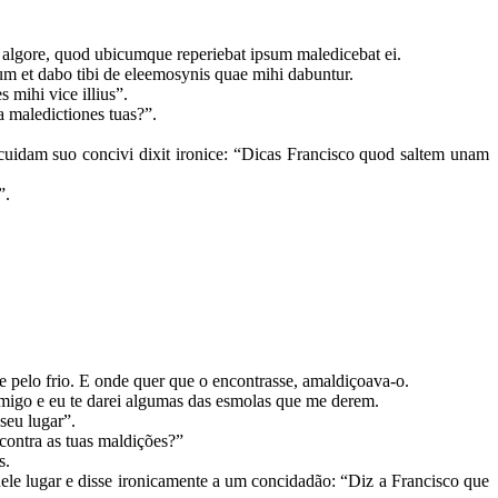
t algore, quod ubicumque reperiebat ipsum maledicebat ei.
um et dabo tibi de eleemosynis quae mihi dabuntur.
 mihi vice illius”.
a maledictiones tuas?”.
 cuidam suo concivi dixit ironice: “Dicas Francisco quod saltem unam
”.
e pelo frio. E onde quer que o encontrasse, amaldiçoava-o.
migo e eu te darei algumas das esmolas que me derem.
 seu lugar”.
ontra as tuas maldições?”
s.
le lugar e disse ironicamente a um concidadão: “Diz a Francisco que