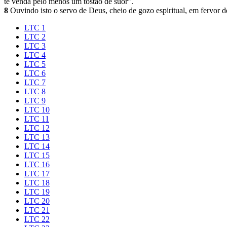
te venda pelo menos um tostão de suor”.
8
Ouvindo isto o servo de Deus, cheio de gozo espiritual, em fervor d
LTC 1
LTC 2
LTC 3
LTC 4
LTC 5
LTC 6
LTC 7
LTC 8
LTC 9
LTC 10
LTC 11
LTC 12
LTC 13
LTC 14
LTC 15
LTC 16
LTC 17
LTC 18
LTC 19
LTC 20
LTC 21
LTC 22