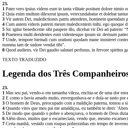
23.
1
Pater vero ipsius videns eum in tanta vilitate positum dolore nimio r
2
Quia enim multum dilexerat ipsum, verecundabatur et dolebat tantum
3
Vir autem Dei, maledictiones patris attendens, hominem quemdam pau
4
Cum autem videris patrem meum maledicentem mihi, ego quoque dixero
5
Sic igitur benedicente sibi paupere illo, dicebat vir Dei ad patrem
6
Praeterea multi deridentes eum videntesque ipsum sic derisum patien
7
Unde, tempore hiemali cum orationi quodam mane insisteret contectu
numma tam de sudore vendat tibi”.
8
Quod audiens, vir Dei gaudio salutari perfusus, in fervore spiritus
TEXTO TRADUZIDO
Legenda dos Três Companheiros
23.
1
Mas seu pai, vendo-o em tamanha vileza, enchia-se de uma dor en
2
E como o havia amado muito, envergonhava-se e doía-se tanto por el
3
O homem de Deus, preocupado com a maldição paterna, tomou a si c
4
Quando vires que meu pai me amaldiçoa, eu também te direi: 'Abenço
5
De modo que quando o pobre o abençoava, o homem de Deus dizia a
6
Além disso, muitos que o escarneciam, vendo que, mesmo escarneci
7
Certa manhã, vestido com roupas pobrezinhas em tempo de inverno, 