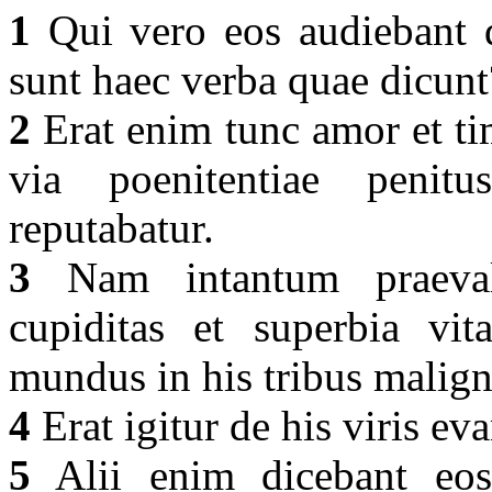
1
Qui vero eos audiebant d
sunt haec verba quae dicun
2
Erat enim tunc amor et ti
via poenitentiae penitu
reputabatur.
3
Nam intantum praevalu
cupiditas et superbia vit
mundus in his tribus malign
4
Erat igitur de his viris ev
5
Alii enim dicebant eos 