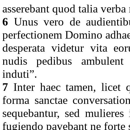
asserebant quod talia verba 
6
Unus vero de audientib
perfectionem Domino adhaese
desperata videtur vita eo
nudis pedibus ambulent a
induti”.
7
Inter haec tamen, licet 
forma sanctae conversatio
sequebantur, sed mulieres 
fugiendo pavebant ne forte s