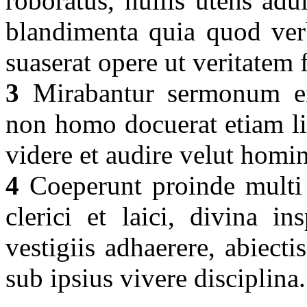
roboratus, nullis utens ad
blandimenta quia quod verb
suaserat opere ut veritatem 
3
Mirabantur sermonum ei
non homo docuerat etiam lit
videre et audire velut homin
4
Coeperunt proinde multi 
clerici et laici, divina ins
vestigiis adhaerere, abiect
sub ipsius vivere disciplina.