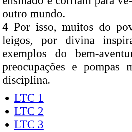
ensinado e corriam para v
outro mundo.
4
Por isso, muitos do povo
leigos, por divina inspi
exemplos do bem-aventur
preocupações e pompas m
disciplina.
LTC 1
LTC 2
LTC 3