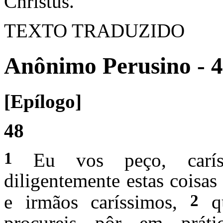
Christus.
TEXTO TRADUZIDO
Anônimo Perusino - 
[Epílogo]
48
1
Eu vos peço, caríss
diligentemente estas coisa
2
e irmãos caríssimos,
qu
procureis pôr em prát