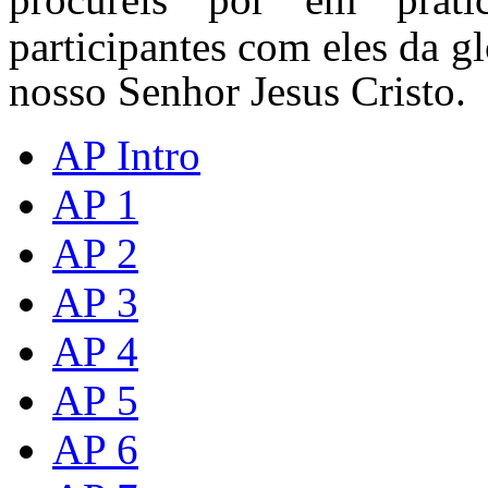
participantes com eles da gl
nosso Senhor Jesus Cristo.
AP Intro
AP 1
AP 2
AP 3
AP 4
AP 5
AP 6