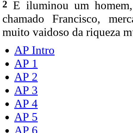
2
E iluminou um homem, q
chamado Francisco, merca
muito vaidoso da riqueza 
AP Intro
AP 1
AP 2
AP 3
AP 4
AP 5
AP 6