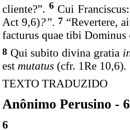
6
cliente?”.
Cui Franciscus:
7
Act 9,6)
?”.
“Revertere, ai
facturus quae tibi Dominus c
8
Qui subito divina gratia
i
est
mutatus
(cfr. 1Re 10,6)
.
TEXTO TRADUZIDO
Anônimo Perusino - 6
6