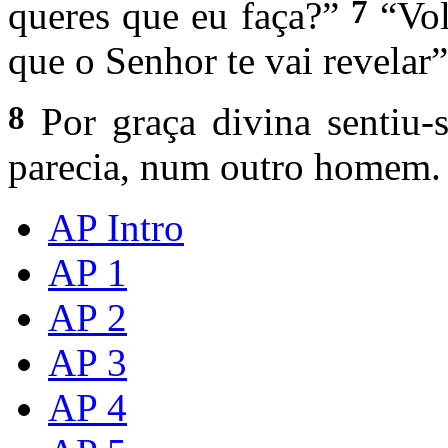
7
queres que eu faça?”
“Volt
que o Senhor te vai revelar”
8
Por graça divina sentiu-
parecia, num outro homem.
AP Intro
AP 1
AP 2
AP 3
AP 4