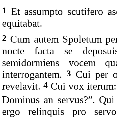
1
Et assumpto scutifero a
equitabat.
2
Cum autem Spoletum perven
nocte facta se deposui
semidormiens vocem qu
3
interrogantem.
Cui per o
4
revelavit.
Cui vox iterum: 
Dominus an servus?”. Qui 
ergo relinquis pro ser