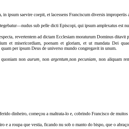
m, in ipsum saevire coepit, et lacessens Franciscum diversis improperüs
egebatur—nudus sub pelle dicti Episcopi, qui ipsum amplexatus est nu
especta, revertentem ad dictam Ecclesiam moraturum Dominus ditavit
dicium et misericordiam, poenam et gloriam, et ut mandata Dei qua
,
quam per ipsum Deus de universo mundo congregavit in unum.
m, quoniam non
aurum,
non
argentum,
non
pecuniam,
non aliquam re
rido dinheiro, começou a maltrata-lo e, cobrindo Francisco de muitos 
ro e a roupa que vestia, ficando nu sob o manto do bispo, que o abraç