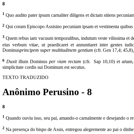
8
1
Quo audito pater ipsum carnaliter diligens et dictam sitiens pecunia
2
Qui coram Episcopo Assisino pecuniam ipsam et vestimenta quibus t
3
Quem rebus iam vacuum temporalibus, indutum veste vilissima et d
eius verbum vitae, ut praedicaret et annuntiaret inter gentes iu
Dominus
principem super multitudinem gentium
(cfr. Gen 17,4; 45,8)
6
Duxit
illum Dominus
per viam rectam
(cfr. Sap 10,10)
et arta
simplicitate cordis sui Dominum est secutus.
TEXTO TRADUZIDO
Anônimo Perusino - 8
8
1
Quando ouviu isso, seu pai, amando-o carnalmente e desejando o refe
2
Na presença do bispo de Assis, entregou alegremente ao pai o dinhei