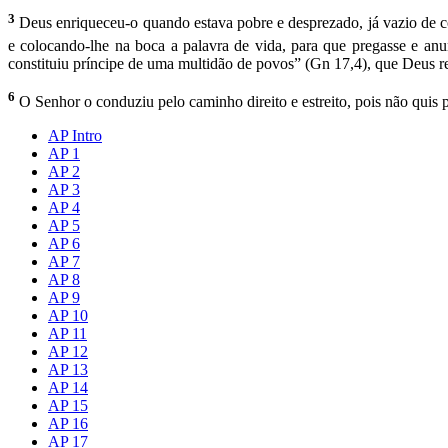
3
Deus enriqueceu-o quando estava pobre e desprezado, já vazio de coi
e colocando-lhe na boca a palavra de vida, para que pregasse e anu
constituiu príncipe de uma multidão de povos” (Gn 17,4), que Deus r
6
O Senhor o conduziu pelo caminho direito e estreito, pois não quis
AP Intro
AP 1
AP 2
AP 3
AP 4
AP 5
AP 6
AP 7
AP 8
AP 9
AP 10
AP 11
AP 12
AP 13
AP 14
AP 15
AP 16
AP 17