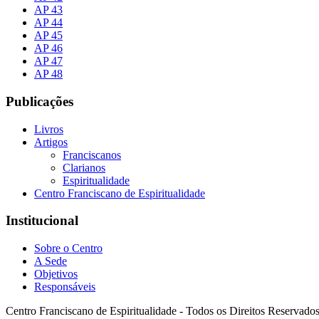
AP 43
AP 44
AP 45
AP 46
AP 47
AP 48
Publicações
Livros
Artigos
Franciscanos
Clarianos
Espiritualidade
Centro Franciscano de Espiritualidade
Institucional
Sobre o Centro
A Sede
Objetivos
Responsáveis
Centro Franciscano de Espiritualidade - Todos os Direitos Reservado