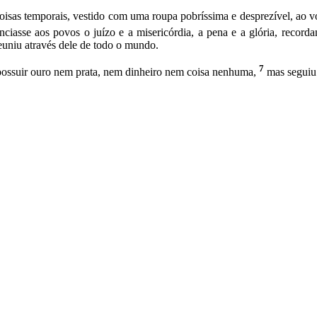
sas temporais, vestido com uma roupa pobríssima e desprezível, ao volt
nciasse aos povos o juízo e a misericórdia, a pena e a glória, reco
euniu através dele de todo o mundo.
7
 possuir ouro nem prata, nem dinheiro nem coisa nenhuma,
mas seguiu 