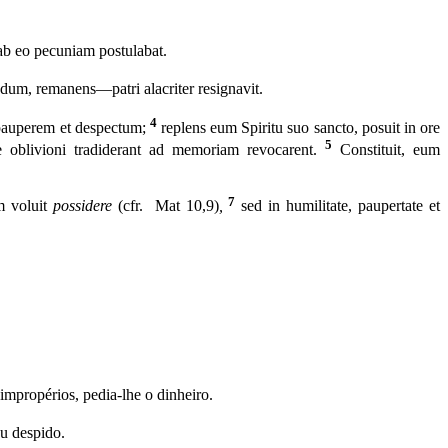
 ab eo pecuniam postulabat.
dum, remanens—patri alacriter resignavit.
4
 pauperem et despectum;
replens eum Spiritu suo sancto, posuit in ore
5
e oblivioni tradiderant ad memoriam revocarent.
Constituit, eum
7
m voluit
possidere
(cfr. Mat 10,9)
,
sed in humilitate, paupertate et
impropérios, pedia-lhe o dinheiro.
ou despido.