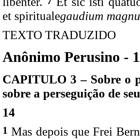
7
libenter.
Et sic isti quat
et spirituale
gaudium magnu
TEXTO TRADUZIDO
Anônimo Perusino - 
CAPITULO 3 – Sobre o p
sobre a perseguição de seu
14
1
Mas depois que Frei Berna