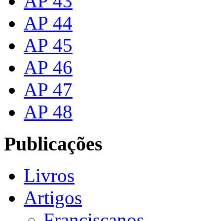
AP 43
AP 44
AP 45
AP 46
AP 47
AP 48
Publicações
Livros
Artigos
Franciscanos