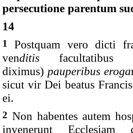
persecutione parentum s
14
1
Postquam vero dicti frat
ven
ditis
facultatibu
diximus)
pauperibus eroga
sicut vir Dei beatus Francis
ei.
2
Non habentes autem hosp
invenerunt Ecclesiam