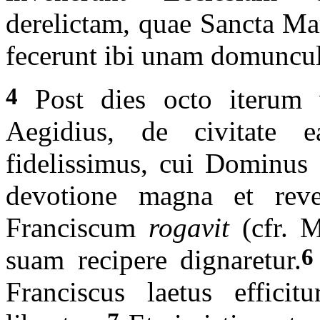
derelictam, quae Sancta Ma
fecerunt ibi unam domuncul
4
Post dies octo iterum 
Aegidius, de civitate 
fidelissimus, cui Dominus
devotione magna et rever
Franciscum
rogavit
(cfr. 
6
suam recipere dignaretur.
Franciscus laetus efficit