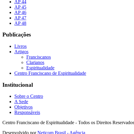
AP 44
AP 45
AP 46
AP 47
AP 48
Publicações
Livros
Artigos
Franciscanos
Clarianos
Espiritualidade
Centro Franciscano de Espiritualidade
Institucional
Sobre o Centro
A Sede
Objetivos
Responsáveis
Centro Franciscano de Espiritualidade - Todos os Direitos Reservado
Desenvolvido por
Neticom Brasil - Agência