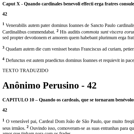
Caput X ‑ Quando cardinales benevoli effecti erga fratres consule
42
1
Venerabilis autem pater dominus Ioannes de Sancto Paulo cardinalis,
2
Cardinalibus commendabat.
His auditis
commota sunt viscera eor
sed propter devotionem et amorem quem habebant plurimum erga frat
3
Quadam autem die cum venisset beatus Franciscus ad curiam, petierun
4
Defunctus est autem praedictus dominus Ioannes et requievit in pace,
TEXTO TRADUZIDO
Anônimo Perusino - 42
CAPITULO 10 – Quando os cardeais, que se tornaram benévolos p
42
1
O venerável pai, Cardeal Dom João de São Paulo, que muito freqüen
2
seus irmãos.
Ouvindo isso, comoveram-se as suas entranhas para que
amor que tinham para com os frades.