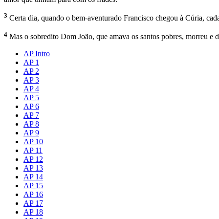
3
Certa dia, quando o bem-aventurado Francisco chegou à Cúria, cada
4
Mas o sobredito Dom João, que amava os santos pobres, morreu e 
AP Intro
AP 1
AP 2
AP 3
AP 4
AP 5
AP 6
AP 7
AP 8
AP 9
AP 10
AP 11
AP 12
AP 13
AP 14
AP 15
AP 16
AP 17
AP 18