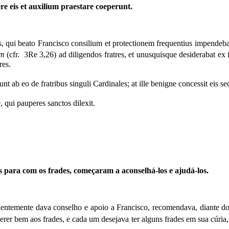
re eis et auxilium praestare coeperunt.
 qui beato Francisco consilium et protectionem frequentius impendebat,
um
(cfr. 3Re 3,26)
ad diligendos fratres, et unusquisque desiderabat ex f
res.
t ab eo de fratribus singuli Cardinales; at ille benigne concessit eis
 qui pauperes sanctos dilexit.
ara com os frades, começaram a aconselhá-los e ajudá-los.
temente dava conselho e apoio a Francisco, recomendava, diante dos o
rer bem aos frades, e cada um desejava ter alguns frades em sua cúria