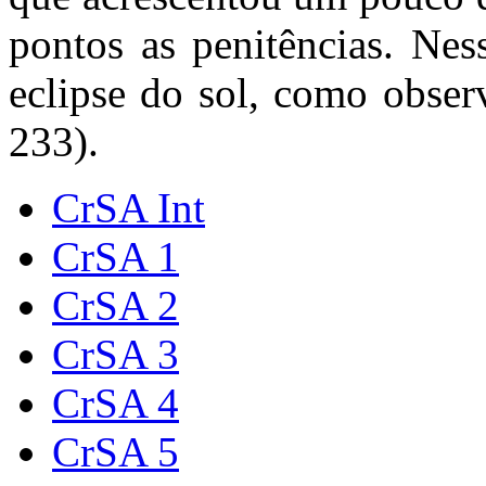
pontos as penitências. N
eclipse do sol, como obser
233).
CrSA Int
CrSA 1
CrSA 2
CrSA 3
CrSA 4
CrSA 5