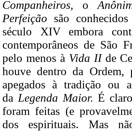
Companheiros,
o
Anôni
Perfeição
são conhecidos
século XIV embora con
contemporâneos de São Fra
pelo menos à
Vida II
de Ce
houve dentro da Ordem, 
apegados à tradição ou ao
da
Legenda Maior.
É clar
foram feitas (e provavelm
dos espirituais. Mas 