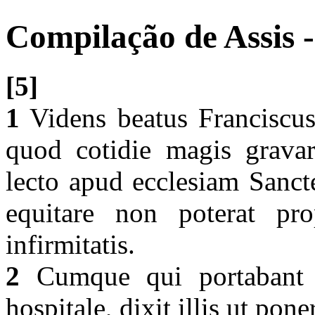
Compilação de Assis -
[5]
1
Videns beatus Franciscus
quod cotidie magis gravare
lecto apud ecclesiam Sanct
equitare non poterat pr
infirmitatis.
2
Cumque qui portabant e
hospitale, dixit illis ut pon