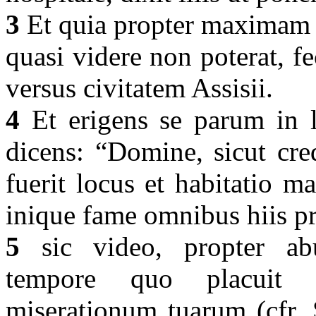
3
Et quia propter maximam 
quasi videre non poterat, fe
versus civitatem Assisii.
4
Et erigens se parum in le
dicens: “Domine, sicut cre
fuerit locus et habitatio 
inique fame omnibus hiis p
5
sic video, propter ab
tempore quo placuit ti
miserationum tuarum (cfr. S