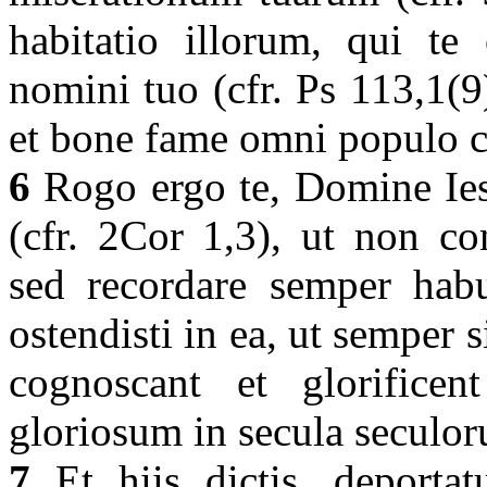
habitatio illorum, qui te
nomini tuo (cfr. Ps 113,1(9
et bone fame omni populo c
6
Rogo ergo te, Domine Ies
(cfr. 2Cor 1,3), ut non co
sed recordare semper habu
ostendisti in ea, ut semper s
cognoscant et glorific
gloriosum in secula seculo
7
Et hiis dictis, deporta