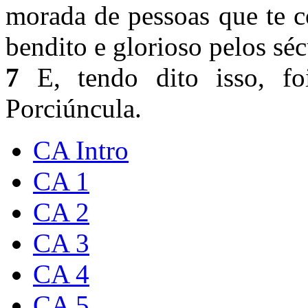
morada de pessoas que te 
bendito e glorioso pelos s
7
E, tendo dito isso, fo
Porciúncula.
CA Intro
CA 1
CA 2
CA 3
CA 4
CA 5