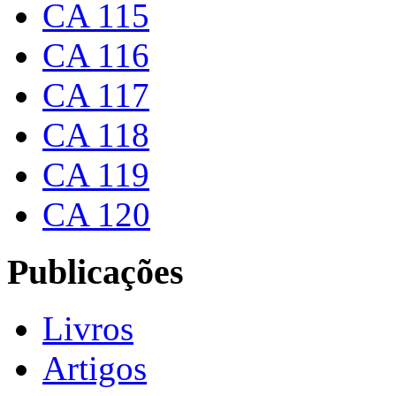
CA 115
CA 116
CA 117
CA 118
CA 119
CA 120
Publicações
Livros
Artigos