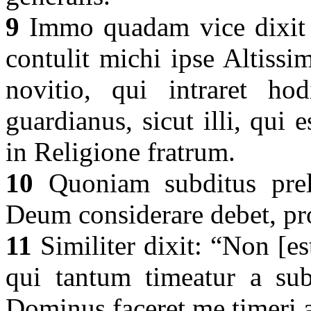
9
Immo quadam vice dixit s
contulit michi ipse Altissi
novitio, qui intraret ho
guardianus, sicut illi, qui 
in Religione fratrum.
10
Quoniam subditus pre
Deum considerare debet, pro
11
Similiter dixit: “Non [es
qui tantum timeatur a subd
Dominus faceret me timeri a