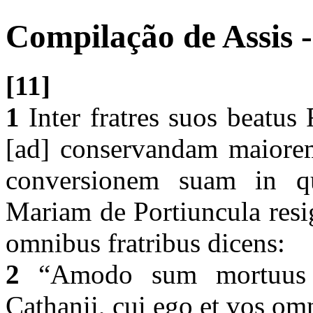
Compilação de Assis -
[11]
1
Inter fratres suos beatus 
[ad] conservandam maiorem
conversionem suam in q
Mariam de Portiuncula resi
omnibus fratribus dicens:
2
“Amodo sum mortuus vo
Cathanii, cui ego et vos o