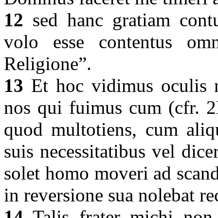
12
sed hanc gratiam contu
volo esse contentus omn
Religione”.
13
Et hoc vidimus oculis no
nos qui fuimus cum (cfr. 2Pe
quod multotiens, cum aliqu
suis necessitatibus vel dic
solet homo moveri ad scand
in reversione sua nolebat re
14
Talis frater michi non s