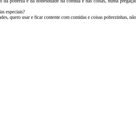
 da pobreza e da honestidade na comida e nas coisas, numa pregação q
as especiais?
es, quero usar e ficar contente com comidas e coisas pobrezinhas, não