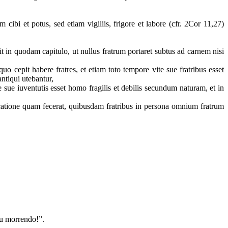
ibi et potus, sed etiam vigiliis, frigore et labore (cfr. 2Cor 11,27)
t in quodam capitulo, ut nullus fratrum portaret subtus ad carnem nisi
o cepit habere fratres, et etiam toto tempore vite sue fratribus esset
antiqui utebantur,
 sue iuventutis esset homo fragilis et debilis secundum naturam, et in
catione quam fecerat, quibusdam fratribus in persona omnium fratrum
ou morrendo!”.