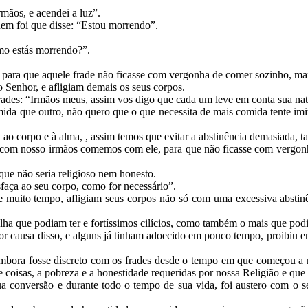
mãos, e acendei a luz”.
uem foi que disse: “Estou morrendo”.
omo estás morrendo?”.
 para que aquele frade não ficasse com vergonha de comer sozinho, m
o Senhor, e afligiam demais os seus corpos.
rades: “Irmãos meus, assim vos digo que cada um leve em conta sua na
a que outro, não quero que o que necessita de mais comida tente imitá
o corpo e à alma, , assim temos que evitar a abstinência demasiada, ta
de com nosso irmãos comemos com ele, para que não ficasse com vergonh
que não seria religioso nem honesto.
faça ao seu corpo, como for necessário”.
te muito tempo, afligiam seus corpos não só com uma excessiva abstin
alha que podiam ter e fortíssimos cilícios, como também o mais que pod
por causa disso, e alguns já tinham adoecido em pouco tempo, proibiu e
bora fosse discreto com os frades desde o tempo em que começou a r
coisas, a pobreza e a honestidade requeridas por nossa Religião e que
 conversão e durante todo o tempo de sua vida, foi austero com o s