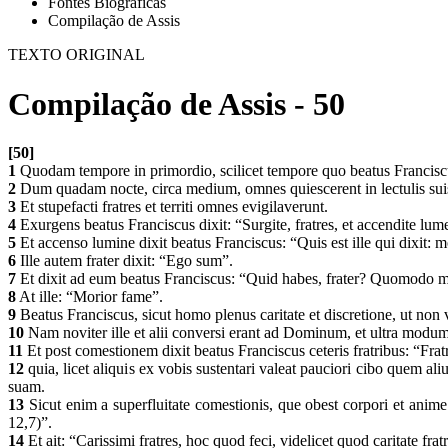
Fontes Biográficas
Compilação de Assis
TEXTO ORIGINAL
Compilação de Assis - 50
[50]
1
Quodam tempore in primordio, scilicet tempore quo beatus Francisc
2
Dum quadam nocte, circa medium, omnes quiescerent in lectulis suis
3
Et stupefacti fratres et territi omnes evigilaverunt.
4
Exurgens beatus Franciscus dixit: “Surgite, fratres, et accendite lu
5
Et accenso lumine dixit beatus Franciscus: “Quis est ille qui dixit: 
6
Ille autem frater dixit: “Ego sum”.
7
Et dixit ad eum beatus Franciscus: “Quid habes, frater? Quomodo m
8
At ille: “Morior fame”.
9
Beatus Franciscus, sicut homo plenus caritate et discretione, ut non
10
Nam noviter ille et alii conversi erant ad Dominum, et ultra modum
11
Et post comestionem dixit beatus Franciscus ceteris fratribus: “Fr
12
quia, licet aliquis ex vobis sustentari valeat pauciori cibo quem a
suam.
13
Sicut enim a superfluitate comestionis, que obest corpori et anim
12,7)”.
14
Et ait: “Carissimi fratres, hoc quod feci, videlicet quod caritate f