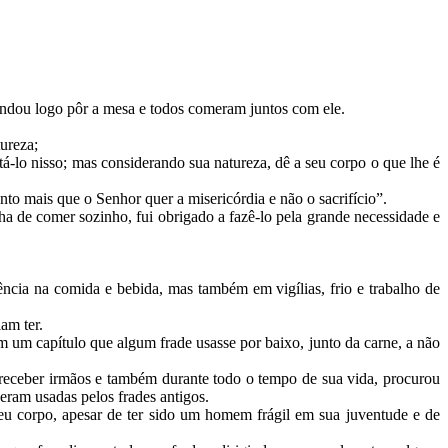
andou logo pôr a mesa e todos comeram juntos com ele.
tureza;
-lo nisso; mas considerando sua natureza, dê a seu corpo o que lhe é
nto mais que o Senhor quer a misericórdia e não o sacrifício”.
a de comer sozinho, fui obrigado a fazê-lo pela grande necessidade e
ência na comida e bebida, mas também em vigílias, frio e trabalho de
iam ter.
m um capítulo que algum frade usasse por baixo, junto da carne, a não
eceber irmãos e também durante todo o tempo de sua vida, procurou
 eram usadas pelos frades antigos.
eu corpo, apesar de ter sido um homem frágil em sua juventude e de