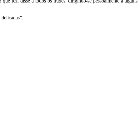
ue fez, disse a todos os frades, dirigindo-se pessoalmente a alguns
 delicadas”.