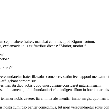
us cepit habere fratres, manebat cum illis apud Rigum Tortum.
, exclamavit unus ex fratribus dicens: “Morior, morior!”.
men”.
morior?”.
orieris?”.
 verecundaretur frater ille solus comedere, statim fecit apponi mensam, 
 affligebant corpora sua.
atres mei, ita dico vobis quod unusquisque consideret naturam suam;
lius, nolo tamen quod habundantiori cibo indigens illum in hoc imitari n
e tenemur nobis cavere, ita a nimia abstinentia, immo magis, quoniam 
ratris nostri cum ipso pariter comedimus, [ut non] verecundaretur solus c