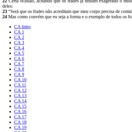
22
Certa ocasião, achando que os frades já tinham exagerado o modo
deles:
23
“Será que os frades não acreditam que meu corpo precisa de comid
24
Mas como convém que eu seja a forma e o exemplo de todos os frad
CA Intro
CA 1
CA 2
CA 3
CA 4
CA 5
CA 6
CA 7
CA 8
CA 9
CA 10
CA 11
CA 12
CA 13
CA 14
CA 15
CA 16
CA 17
CA 18
CA 19