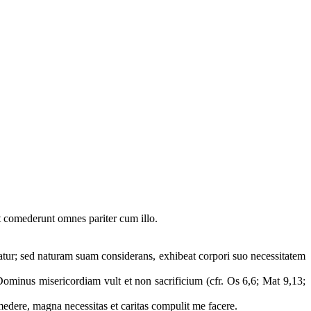
et comederunt omnes pariter cum illo.
itatur; sed naturam suam considerans, exhibeat corpori suo necessitatem
Dominus misericordiam vult et non sacrificium (cfr. Os 6,6; Mat 9,13;
omedere, magna necessitas et caritas compulit me facere.