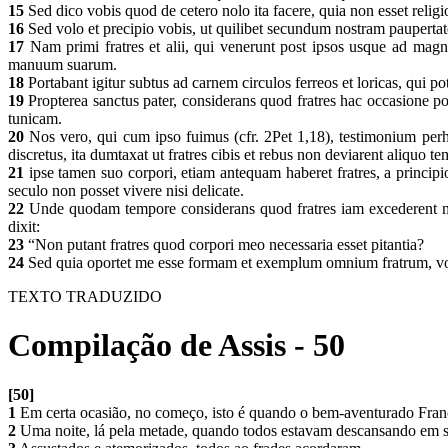
15
Sed dico vobis quod de cetero nolo ita facere, quia non esset rel
16
Sed volo et precipio vobis, ut quilibet secundum nostram paupertatem
17
Nam primi fratres et alii, qui venerunt post ipsos usque ad magnu
manuum suarum.
18
Portabant igitur subtus ad carnem circulos ferreos et loricas, qui po
19
Propterea sanctus pater, considerans quod fratres hac occasione pot
tunicam.
20
Nos vero, qui cum ipso fuimus (cfr. 2Pet 1,18), testimonium perhib
discretus, ita dumtaxat ut fratres cibis et rebus non deviarent aliquo t
21
ipse tamen suo corpori, etiam antequam haberet fratres, a principio
seculo non posset vivere nisi delicate.
22
Unde quodam tempore considerans quod fratres iam excederent mod
dixit:
23
“Non putant fratres quod corpori meo necessaria esset pitantia?
24
Sed quia oportet me esse formam et exemplum omnium fratrum, volo u
TEXTO TRADUZIDO
Compilação de Assis - 50
[50]
1
Em certa ocasião, no começo, isto é quando o bem-aventurado Fran
2
Uma noite, lá pela metade, quando todos estavam descansando em s