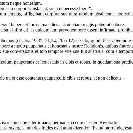
igiosum neque honestum.
 suo corpori satisfaciat, sicut ei necesse fuerit”.
m tempus, affligebant corpora sua ultra modum abstinentia non solum c
terant habere et fortissima cilicia, sicut etiam magis poterant habere.
erant infirmari, et quidam iam parvo tempore essent infirmati, prohibui
emus (cfr. Ioa 19,35; 21,24; 2Ioa 12) de illo, quod, licet a tempore qu
empore a modo paupertatis et honestatis nostre Religionis, quibus fratres 
 sue conversionis et toto tempore vite sue fuit austerus, cum a tempore
um paupertatis et honestatis in cibis et rebus, in quadam sua predi
ti et esse contentus pauperculis cibis et rebus, et non delicatis”.
cisco começou a ter irmãos, permanecia com eles em Rivotorto.
uas enxergas, um dos frades exclamou dizendo: “Estou morrendo, est