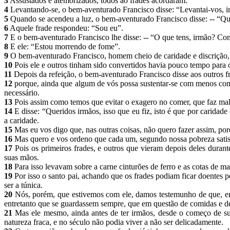
3
Assustados e atemorizados, todos ao frades acordaram.
4
Levantando-se, o bem-aventurado Francisco disse: “Levantai-vos, ir
5
Quando se acendeu a luz, o bem-aventurado Francisco disse: -- “Q
6
Aquele frade respondeu: “Sou eu”.
7
E o bem-aventurado Francisco lhe disse: -- “O que tens, irmão? C
8
E ele: “Estou morrendo de fome”.
9
O bem-aventurado Francisco, homem cheio de caridade e discrição,
10
Pois ele e outros tinham sido convertidos havia pouco tempo para 
11
Depois da refeição, o bem-aventurado Francisco disse aos outros f
12
porque, ainda que algum de vós possa sustentar-se com menos comid
necessário.
13
Pois assim como temos que evitar o exagero no comer, que faz mal a
14
E disse: “Queridos irmãos, isso que eu fiz, isto é que por carida
a caridade.
15
Mas eu vos digo que, nas outras coisas, não quero fazer assim, por
16
Mas quero e vos ordeno que cada um, segundo nossa pobreza satis
17
Pois os primeiros frades, e outros que vieram depois deles duran
suas mãos.
18
Para isso levavam sobre a carne cinturões de ferro e as cotas de m
19
Por isso o santo pai, achando que os frades podiam ficar doentes 
ser a túnica.
20
Nós, porém, que estivemos com ele, damos testemunho de que, em
entretanto que se guardassem sempre, que em questão de comidas e de 
21
Mas ele mesmo, ainda antes de ter irmãos, desde o começo de sua
natureza fraca, e no século não podia viver a não ser delicadamente.