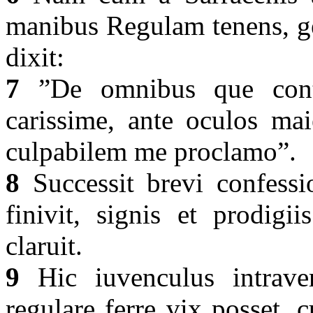
manibus Regulam tenens, ge
dixit:
7
”De omnibus que contr
carissime, ante oculos maie
culpabilem me proclamo”.
8
Successit brevi confessi
finivit, signis et prodig
claruit.
9
Hic iuvenculus intrave
regulare ferre vix posset,