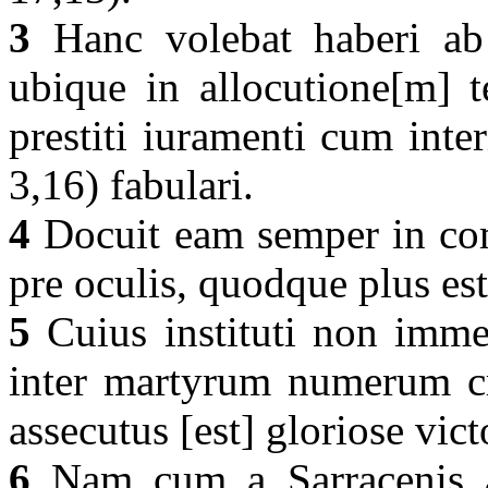
3
Hanc volebat haberi ab 
ubique in allocutione[m] t
prestiti iuramenti cum int
3,16) fabulari.
4
Docuit eam semper in com
pre oculis, quodque plus es
5
Cuius instituti non imme
inter martyrum numerum c
assecutus [est] gloriose vict
6
Nam cum a Sarracenis a