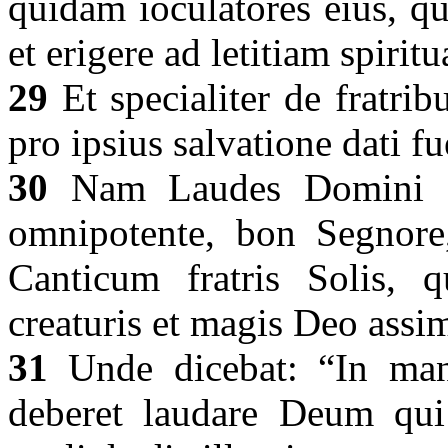
quidam ioculatores eius, 
et erigere ad letitiam spiri
29
Et specialiter de fratri
pro ipsius salvatione dati f
30
Nam Laudes Domini quas
omnipotente, bon Segnore
Canticum fratris Solis, q
creaturis et magis Deo assim
31
Unde dicebat: “In man
deberet laudare Deum qui