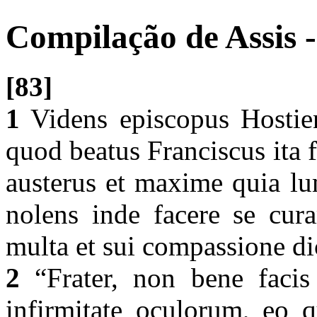
Compilação de Assis -
[83]
1
Videns episcopus Hostiens
quod beatus Franciscus ita f
austerus et maxime quia lu
nolens inde facere se cur
multa et sui compassione d
2
“Frater, non bene facis
infirmitate oculorum, eo qu