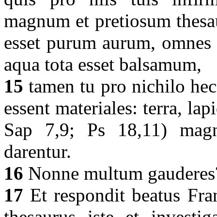
magnum et pretiosum thesaur
esset purum aurum, omnes la
aqua tota esset balsamum,
15
tamen tu pro nichilo hec 
essent materiales: terra, lap
Sap 7,9; Ps 18,11) magni
darentur.
16
Nonne multum gauderes
17
Et respondit beatus Fra
thesaurus iste et investig