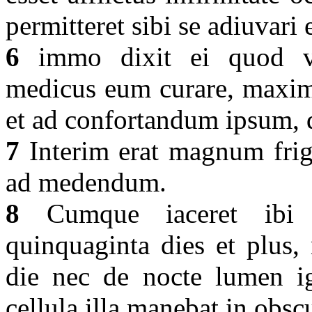
permitteret sibi se adiuvari 
6
immo dixit ei quod vol
medicus eum curare, maxime
et ad confortandum ipsum, q
7
Interim erat magnum frig
ad medendum.
8
Cumque iaceret ibi b
quinquaginta dies et plus,
die nec de nocte lumen i
cellula illa manebat in obs