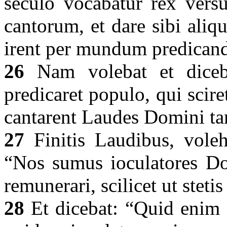
seculo vocabatur rex versu
cantorum, et dare sibi aliqu
irent per mundum predican
26
Nam volebat et diceba
predicaret populo, qui scire
cantarent Laudes Domini t
27
Finitis Laudibus, voleh
“Nos sumus ioculatores Do
remunerari, scilicet ut steti
28
Et dicebat: “Quid enim