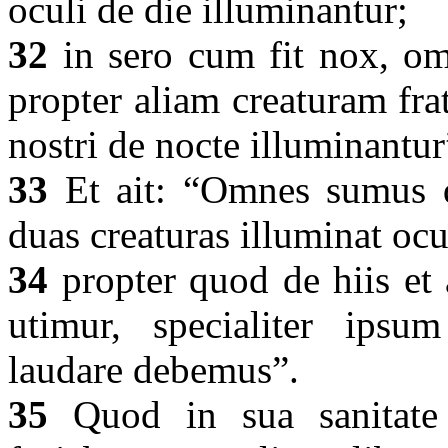
oculi de die illuminantur;
32
in sero cum fit nox, o
propter aliam creaturam fr
nostri de nocte illuminantu
33
Et ait: “Omnes sumus q
duas creaturas illuminat oc
34
propter quod de hiis et a
utimur, specialiter ips
laudare debemus”.
35
Quod in sua sanitate e