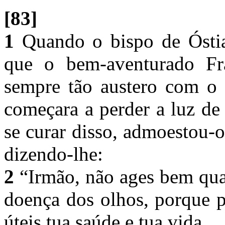
[83]
1
Quando o bispo de Óstia,
que o bem-aventurado Fra
sempre tão austero com o 
começara a perder a luz de
se curar disso, admoestou-
dizendo-lhe:
2
“Irmão, não ages bem qua
doença dos olhos, porque p
úteis tua saúde e tua vida.