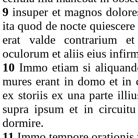
9
insuper et magnos dolores
ita quod de nocte quiescere
erat valde contrarium e
oculorum et aliis eius infir
10
Immo etiam si aliquando 
mures erant in domo et in c
ex storiis ex una parte illi
supra ipsum et in circuit
dormire.
11
Immo tempore orationis 