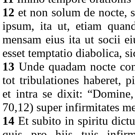
12
et non solum de nocte, s
ipsum, ita ut, etiam quan
mensam eius ita ut socii e
esset temptatio diabolica, si
13
Unde quadam nocte cons
tot tribulationes haberet, 
et intra se dixit: “Domine
70,12) super infirmitates me
14
Et subito in spiritu dictu
quis pro hiis tuis infirm