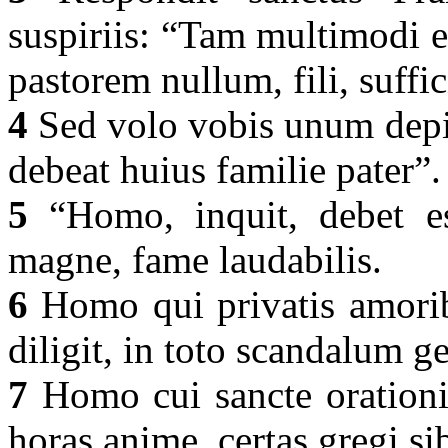
suspiriis: “Tam multimodi 
pastorem nullum, fili, suffi
4
Sed volo vobis unum depin
debeat huius familie pater”
5
“Homo, inquit, debet ess
magne, fame laudabilis.
6
Homo qui privatis amorib
diligit, in toto scandalum g
7
Homo cui sancte orationi
horas anime, certas gregi s