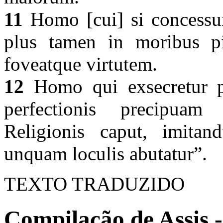
11
Homo [cui] si concessum 
plus tamen in moribus pie
foveatque virtutem.
12
Homo qui exsecretur pe
perfectionis precipuam
Religionis caput, imitan
unquam loculis abutatur”.
TEXTO TRADUZIDO
Compilação de Assis -