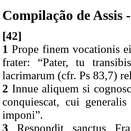
Compilação de Assis -
[42]
1
Prope finem vocationis e
frater: “Pater, tu transib
lacrimarum (cfr. Ps 83,7) re
2
Innue aliquem si cognosc
conquiescat, cui generalis
imponi”.
3
Respondit sanctus Fran