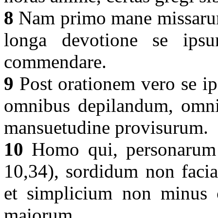
8
Nam primo mane missarum 
longa devotione se ips
commendare.
9
Post orationem vero se ips
omnibus depilandum, omn
mansuetudine provisurum.
10
Homo qui, personarum a
10,34), sordidum non fac
et simplicium non minus 
maiorum.