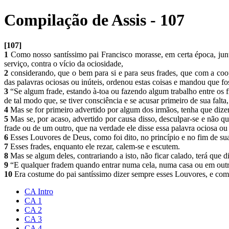
Compilação de Assis - 107
[107]
1
Como nosso santíssimo pai Francisco morasse, em certa época, junto
serviço, contra o vício da ociosidade,
2
considerando, que o bem para si e para seus frades, que com a coo
das palavras ociosas ou inúteis, ordenou estas coisas e mandou que f
3
“Se algum frade, estando à-toa ou fazendo algum trabalho entre os f
de tal modo que, se tiver consciência e se acusar primeiro de sua falt
4
Mas se for primeiro advertido por algum dos irmãos, tenha que dize
5
Mas se, por acaso, advertido por causa disso, desculpar-se e não qu
frade ou de um outro, que na verdade ele disse essa palavra ociosa ou 
6
Esses Louvores de Deus, como foi dito, no princípio e no fim de sua
7
Esses frades, enquanto ele rezar, calem-se e escutem.
8
Mas se algum deles, contrariando a isto, não ficar calado, terá que
9
“E qualquer fradem quando entrar numa cela, numa casa ou em outro
10
Era costume do pai santíssimo dizer sempre esses Louvores, e com 
CA Intro
CA 1
CA 2
CA 3
CA 4