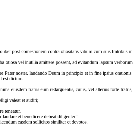
ibet post comestionem contra otiositatis vitium cum suis fratribus in
ba otiosa vel inutilia amittere possent, ad evitandum lapsum verborum
re Pater noster, laudando Deum in principio et in fine ipsius orationis,
ut est dictum.
a eiusdem fratris eum redarguentis, cuius, vel alterius forte fratris,
lligi valeat et audiri;
re teneatur.
r laudare et benedicere debeat diligenter”.
dicendum easdem sollicitos similiter et devotos.