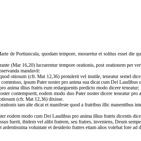
e de Portiuncula, quodam tempore, moraretur et solitus esset die quol
nte (Mar 16,20) lucrarentur tempore orationis, post orationem per ver
s observanda mandavit:
uod otiosum (cfr. Mat 12,36) protulerit vel inutile, teneatur semel dice
it de commisso, ipsum Pater noster pro anima sua dicat cum Dei Laudibus 
 pro anima illius fratris eum redarguentis predicto modo dicere teneatur;
ster contempserit, eodem modo duo Pater noster dicere teneatur pro anim
otiosum (cfr. Mat 12,36) dixisse.
rationis tam alte dicat et manifeste quod a fratribus illic manentibus inte
ter eodem modo cum Dei Laudibus pro anima illius fratris dicentis dice
us fuerit, ibidem vel alibi fratrem, seu fratres, inveniens, Deum sempe
ardentissima voluntate et desiderio fratres etiam alios volebat fore ad 