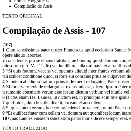
Fontes Biográficas
Compilação de Assis
TEXTO ORIGINAL
Compilação de Assis - 107
[107]
1
Cum sanctissimus pater noster Franciscus apud ecclesiam Sancte Mari
opere aliquo laborare,
2
considerans pro se et suis fratribus, ne bonum, quod Domino coopera
otiosorum (cfr. Mat 12,36) vel inutilium, talia ordinavit et a fratribu
3
“Si quis fratrum, vacans vel operans aliquid inter fratres verbum aliq
tali scilicet conditione quod, si forte sui conscius prius se culpaver
4
Si autem ab aliquo fratrum prius inde fuerit redargutus, Pater noster
5
Si forte vero exinde redargutus, excusando se, dicere ipsum Pater no
testimonio constiterit verum esse ipsum dictum verbum vel inutile vel 
6
Dictas etiam Dei Laudes, ut dictum est, in principio et in fine ipsius o
7
qui fratres, dum hoc ille dixerit, taceant et auscultent.
8
Si quis autem eorum, hoc contrafaciens hoc tacuerit, unum Pater nos
9
“Et quilibet frater cum cellam vel domum aut quemlibet locum ingress
10
Quas Laudes eiusdem sanctissimi patris moris dicere semper erat, et 
TEXTO TRADUZIDO