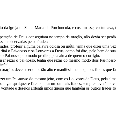
 da igreja de Santa Maria da Porciúncula, e costumasse, costumava, t
peração de Deus conseguiam no tempo da oração, não devia ser perdido 
ossem observadas pelos frades:
rades, proferir alguma palavra ociosa ou inútil, tenha que dizer uma v
a, dirá o Pai-nosso e os Louvores a Deus, como foi dito, pelo bem de su
r o Pai-nosso, do modo predito, pela alma de quem o corrigiu.
iser rezar o pai-nosso, tenha que rezar do mesmo modo dois Pai-nossos
inútil.
 oração, devem ser ditos tão alto e manifestamente que os frades que l
 dizer um Pai-nosso do mesmo jeito, com os Louvores de Deus, pela alma
 lugar qualquer e lá encontrar um ou mais frades, sempre deverá louva
vontade e desejos ardentíssimos queria que também os outros frades fo