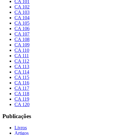
CA 101
CA 102
CA 103
CA 104
CA 105
CA 106
CA 107
CA 108
CA 109
CA 110
CA 111
CA 112
CA 113
CA 114
CA 115
CA 116
CA 117
CA 118
CA 119
CA 120
Publicações
Livros
Artigos