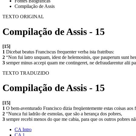
Fontes Biográficas
Compilação de Assis
TEXTO ORIGINAL
Compilação de Assis - 15
[15]
1
Dicebat beatus Franciscus frequenter verba ista fratribus:
2
“Non fui latro unquam, idest de helemosinis, que pauperum sunt her
3
semper minus accepi quam me contingeret, ne defraudarentur alii pau
TEXTO TRADUZIDO
Compilação de Assis - 15
[15]
1
O bem-aventurado Francisco dizia freqüentemente estas coisas aos 
2
“Nunca fui ladrão de esmolas, que são a herança dos pobres,
3
sempre recebi menos do que me cabia, para que os outros pobres não 
CA Intro
CA 1