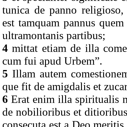
tunica de panno religioso, 
est tamquam pannus quem f
ultramontanis partibus;
4
mittat etiam de illa come
cum fui apud Urbem”.
5
Illam autem comestionem
que fit de amigdalis et zucar
6
Erat enim illa spiritualis
de nobilioribus et ditioribu
consecuta est a Deo meritis 