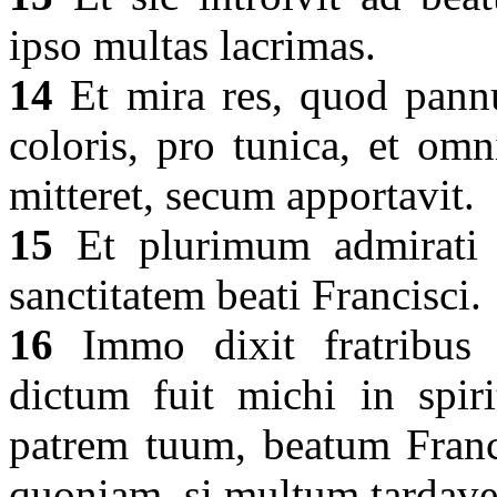
ipso multas lacrimas.
14
Et mira res, quod pannu
coloris, pro tunica, et omni
mitteret, secum apportavit.
15
Et plurimum admirati s
sanctitatem beati Francisci.
16
Immo dixit fratribus d
dictum fuit michi in spir
patrem tuum, beatum Franci
quoniam, si multum tardave