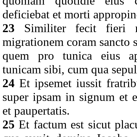
quoniam quotidie eius 
deficiebat et morti appropi
23
Similiter fecit fieri 
migrationem coram sancto s
quem pro tunica eius app
tunicam sibi, cum qua sepul
24
Et ipsemet iussit fratri
super ipsam in signum et e
et paupertatis.
25
Et factum est sicut plac