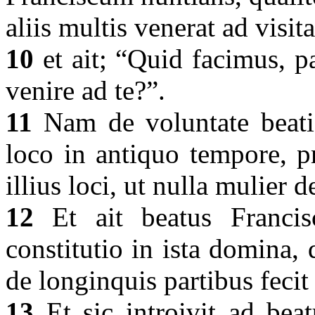
aliis multis venerat ad vis
10
et ait; “Quid facimus, p
venire ad te?”.
11
Nam de voluntate beati F
loco in antiquo tempore, p
illius loci, ut nulla mulier 
12
Et ait beatus Francis
constitutio in ista domina
de longinquis partibus fecit
13
Et sic introivit ad be