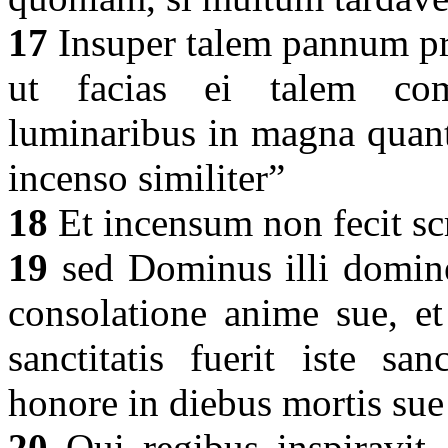
17
Insuper talem pannum pro 
ut facias ei talem com
luminaribus in magna quant
incenso similiter”
18
Et incensum non fecit scr
19
sed Dominus illi domine
consolatione anime sue, e
sanctitatis fuerit iste sa
honore in diebus mortis su
20
Qui regibus inspiravit,