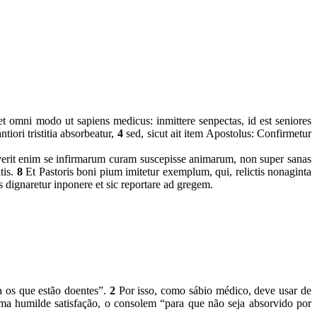
et omni modo ut sapiens medicus: inmittere senpectas, id est seniores
iori tristitia absorbeatur,
4
sed, sicut ait item Apostolus: Confirmetur
rit enim se infirmarum curam suscepisse animarum, non super sanas
tis.
8
Et Pastoris boni pium imitetur exemplum, qui, relictis nonaginta
s dignaretur inponere et sic reportare ad gregem.
a os que estão doentes”.
2
Por isso, como sábio médico, deve usar de
ma humilde satisfação, o consolem “para que não seja absorvido por