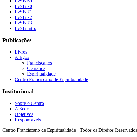
FvSB 69
FvSB 70
FvSB 71
FvSB 72
FvSB 73
FvSB Intro
Publicações
Livros
Artigos
Franciscanos
Clarianos
Espiritualidade
Centro Franciscano de Espiritualidade
Institucional
Sobre o Centro
A Sede
Objetivos
Responsáveis
Centro Franciscano de Espiritualidade - Todos os Direitos Reservado