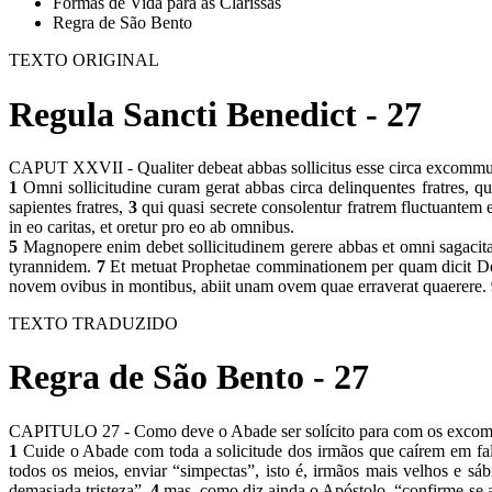
Formas de Vida para as Clarissas
Regra de São Bento
TEXTO ORIGINAL
Regula Sancti Benedict - 27
CAPUT XXVII - Qualiter debeat abbas sollicitus esse circa excomm
1
Omni sollicitudine curam gerat abbas circa delinquentes fratres, q
sapientes fratres,
3
qui quasi secrete consolentur fratrem fluctuantem e
in eo caritas, et oretur pro eo ab omnibus.
5
Magnopere enim debet sollicitudinem gerere abbas et omni sagacitate
tyrannidem.
7
Et metuat Prophetae comminationem per quam dicit Deus
novem ovibus in montibus, abiit unam ovem quae erraverat quaerere.
TEXTO TRADUZIDO
Regra de São Bento - 27
CAPITULO 27 - Como deve o Abade ser solícito para com os exc
1
Cuide o Abade com toda a solicitude dos irmãos que caírem em falt
todos os meios, enviar “simpectas”, isto é, irmãos mais velhos e sá
demasiada tristeza”,
4
mas, como diz ainda o Apóstolo, “confirme-se a