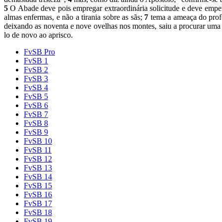
5
O Abade deve pois empregar extraordinária solicitude e deve empen
almas enfermas, e não a tirania sobre as sãs;
7
tema a ameaça do profe
deixando as noventa e nove ovelhas nos montes, saiu a procurar uma
lo de novo ao aprisco.
FvSB Pro
FvSB 1
FvSB 2
FvSB 3
FvSB 4
FvSB 5
FvSB 6
FvSB 7
FvSB 8
FvSB 9
FvSB 10
FvSB 11
FvSB 12
FvSB 13
FvSB 14
FvSB 15
FvSB 16
FvSB 17
FvSB 18
FvSB 19