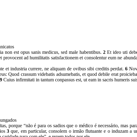
unicatos
uia non est opus sanis medicus, sed male habentibus.
2
Et ideo uti deb
t provocent ad humilitatis satisfactionem et consolentur eum ne abundant
 et industria currere, ne aliquam de ovibus sibi creditis perdat.
6
Nove
: Quod crassum videbatis adsumebatis, et quod debile erat proicieba
9
Cuius infirmitati in tantum conpassus est, ut eam in sacris humeris sui
omungados
as, porque “não é para os sadios que o médico é necessário, mas par
bios
3
que, em particular, consolem o irmão flutuante e o induzam a u
 caridade para com ele”, e rezem todos por ele.