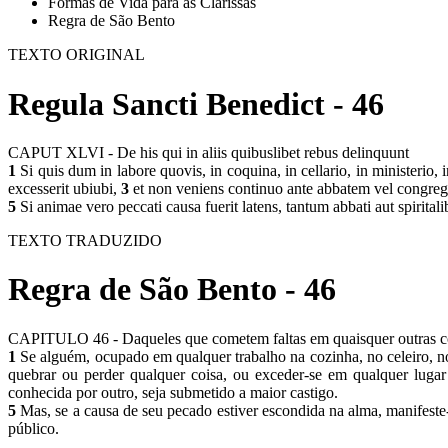
Formas de Vida para as Clarissas
Regra de São Bento
TEXTO ORIGINAL
Regula Sancti Benedict - 46
CAPUT XLVI - De his qui in aliis quibuslibet rebus delinquunt
1
Si quis dum in labore quovis, in coquina, in cellario, in ministerio, 
excesserit ubiubi,
3
et non veniens continuo ante abbatem vel congregat
5
Si animae vero peccati causa fuerit latens, tantum abbati aut spiritali
TEXTO TRADUZIDO
Regra de São Bento - 46
CAPITULO 46 - Daqueles que cometem faltas em quaisquer outras c
1
Se alguém, ocupado em qualquer trabalho na cozinha, no celeiro, n
quebrar ou perder qualquer coisa, ou exceder-se em qualquer luga
conhecida por outro, seja submetido a maior castigo.
5
Mas, se a causa de seu pecado estiver escondida na alma, manifeste
público.