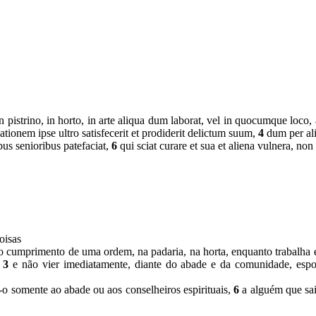
in pistrino, in horto, in arte aliqua dum laborat, vel in quocumque loco, 
ionem ipse ultro satisfecerit et prodiderit delictum suum,
4
dum per ali
bus senioribus patefaciat,
6
qui sciat curare et sua et aliena vulnera, non
oisas
o cumprimento de uma ordem, na padaria, na horta, enquanto trabalha e
r
3
e não vier imediatamente, diante do abade e da comunidade, espon
-o somente ao abade ou aos conselheiros espirituais,
6
a alguém que saib