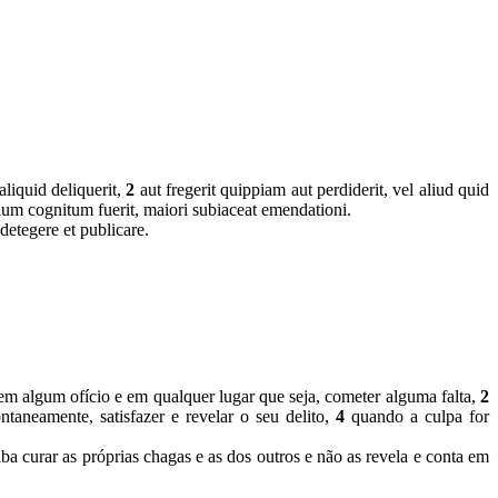
aliquid deliquerit,
2
aut fregerit quippiam aut perdiderit, vel aliud quid
um cognitum fuerit, maiori subiaceat emendationi.
 detegere et publicare.
m algum ofício e em qualquer lugar que seja, cometer alguma falta,
2
taneamente, satisfazer e revelar o seu delito,
4
quando a culpa for
a curar as próprias chagas e as dos outros e não as revela e conta em